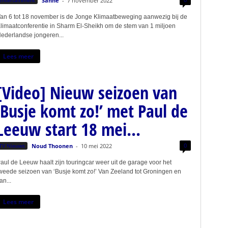
Sanne
-
7 november 2022
an 6 tot 18 november is de Jonge Klimaatbeweging aanwezig bij de
limaatconferentie in Sharm El-Sheikh om de stem van 1 miljoen
ederlandse jongeren...
Lees meer
[Video] Nieuw seizoen van
‘Busje komt zo!’ met Paul de
Leeuw start 18 mei...
0
TV Nieuws
Noud Thoonen
-
10 mei 2022
aul de Leeuw haalt zijn touringcar weer uit de garage voor het
weede seizoen van ‘Busje komt zo!’ Van Zeeland tot Groningen en
an...
Lees meer