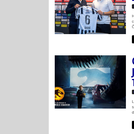
H
c
Č
L
s
d