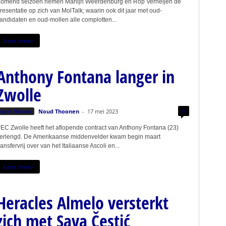
omend seizoen nemen Marlijn Weerdenburg en Rop Verheijen de
resentatie op zich van MolTalk; waarin ook dit jaar met oud-
andidaten en oud-mollen alle complotten...
Lees meer
Anthony Fontana langer in
Zwolle
0
Sport Nieuws
Noud Thoonen
-
17 mei 2023
EC Zwolle heeft het aflopende contract van Anthony Fontana (23)
erlengd. De Amerikaanse middenvelder kwam begin maart
ransfervrij over van het Italiaanse Ascoli en...
Lees meer
Heracles Almelo versterkt
zich met Sava Čestić