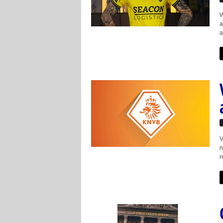
W
a
a
V
n
r