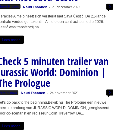
0
Sport Nieuws
Noud Thoonen
-
21 december 2022
eracles Almelo heeft zich versterkt met Sava Čestić. De 21-jarige
entrale verdediger tekent in Almelo een contract tot medio 2026.
estić was transfervrij na...
Lees meer
Check 5 minuten trailer van
Jurassic World: Dominion |
The Prologue
0
Film nieuws
Noud Thoonen
-
24 november 2021
et’s go back to the beginning.Bekijk nu The Prologue een nieuwe,
peciale proloog van JURASSIC WORLD: DOMINION, geregisseerd
oor co-scenarist en regisseur Colin Treverrow. De...
Lees meer