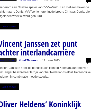
ederom een Griekse speler voor VVV-Venlo. Eén met een bekende
chternaam: Donis. VVV-Venlo herenigt de broers Christos Donis, die
fgelopen week al werd gehuurd...
Lees meer
Vincent Janssen zet punt
achter interlandcarrière
0
Sport Nieuws
Noud Thoonen
-
12 maart 2023
incent Janssen heeft bij bondscoach Ronald Koeman aangegeven
iet langer beschikbaar te zijn voor het Nederlands elftal. Persoonlijke
edenen in combinatie met de steeds...
Lees meer
Oliver Heldens’ Koninklijk