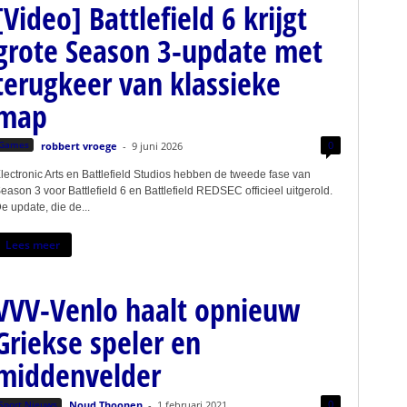
[Video] Battlefield 6 krijgt
grote Season 3-update met
terugkeer van klassieke
map
0
Games
robbert vroege
-
9 juni 2026
lectronic Arts en Battlefield Studios hebben de tweede fase van
eason 3 voor Battlefield 6 en Battlefield REDSEC officieel uitgerold.
e update, die de...
Lees meer
VVV-Venlo haalt opnieuw
Griekse speler en
middenvelder
0
Sport Nieuws
Noud Thoonen
-
1 februari 2021