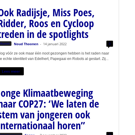
Ook Radijsje, Miss Poes,
Ridder, Roos en Cycloop
treden in de spotlights
0
Muziek
Noud Thoonen
-
14 januari 2022
og vóór ze ook maar één noot gezongen hebben is het raden naar
e echte identiteit van Edelhert, Papegaai en Robots al gestart. Zij...
Lees meer
Jonge Klimaatbeweging
naar COP27: ‘We laten de
stem van jongeren ook
internationaal horen”
0
Entertainment