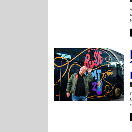
V
K
N
P
t
v