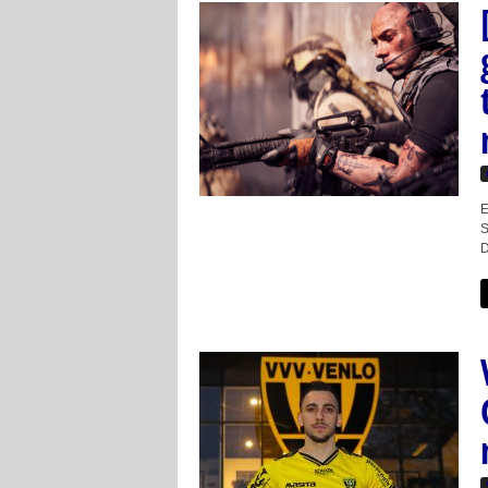
E
S
D