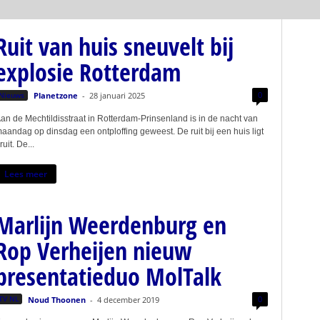
Ruit van huis sneuvelt bij
explosie Rotterdam
0
Nieuws
Planetzone
-
28 januari 2025
an de Mechtildisstraat in Rotterdam-Prinsenland is in de nacht van
aandag op dinsdag een ontploffing geweest. De ruit bij een huis ligt
ruit. De...
Lees meer
Marlijn Weerdenburg en
Rop Verheijen nieuw
presentatieduo MolTalk
0
TV NL
Noud Thoonen
-
4 december 2019