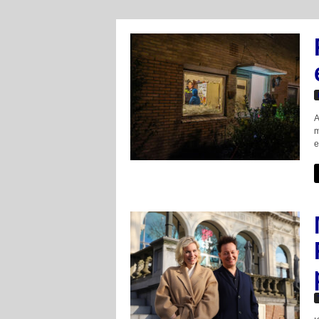
A
m
e