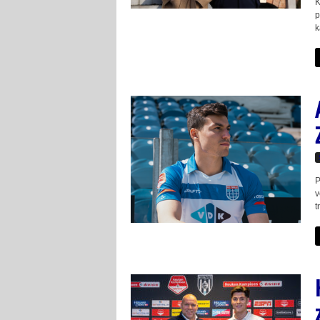
K
p
k
P
v
t