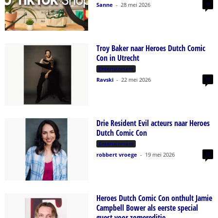
0
Sanne
-
28 mei 2026
Troy Baker naar Heroes Dutch Comic
Con in Utrecht
Entertainment
0
Ravski
-
22 mei 2026
Drie Resident Evil acteurs naar Heroes
Dutch Comic Con
Entertainment
0
robbert vroege
-
19 mei 2026
Heroes Dutch Comic Con onthult Jamie
Campbell Bower als eerste special
guest voor zomereditie