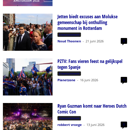
Jetten biedt excuses aan Molukse
gemeenschap bij onthulling
monument in Rotterdam
Entertainment
0
Noud Thoonen
-
21 juni 2026
PZTV: Fans vieren feest na gelijkspel
tegen Spanje
Entertainment
0
Planetzone
-
16 juni 2026
Ryan Guzman komt naar Heroes Dutch
Comic Con
Entertainment
0
robbert vroege
-
13 juni 2026