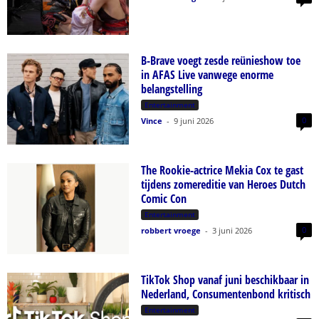
B-Brave voegt zesde reünieshow toe
in AFAS Live vanwege enorme
belangstelling
Entertainment
0
Vince
-
9 juni 2026
The Rookie-actrice Mekia Cox te gast
tijdens zomereditie van Heroes Dutch
Comic Con
Entertainment
0
robbert vroege
-
3 juni 2026
TikTok Shop vanaf juni beschikbaar in
Nederland, Consumentenbond kritisch
Entertainment