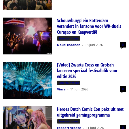
Schouwburgplein Rotterdam
verandert in fanzone voor WK-duels
Curaçao en Kaapverdië
Entertainment
0
Noud Thoonen
-
13 juni 2026
[Video] Zwarte Cross en Grolsch
lanceren speciaal festivalblik voor
editie 2026
Entertainment
0
Vince
-
11 juni 2026
Heroes Dutch Comic Con pakt uit met
uitgebreid gamingprogramma
Entertainment
0
robbert vroege
-
11 juni 2026