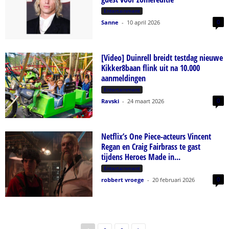
Entertainment
0
Sanne
-
10 april 2026
[Video] Duinrell breidt testdag nieuwe
Kikker8baan flink uit na 10.000
aanmeldingen
Entertainment
0
Ravski
-
24 maart 2026
Netflix’s One Piece-acteurs Vincent
Regan en Craig Fairbrass te gast
tijdens Heroes Made in...
Entertainment
0
robbert vroege
-
20 februari 2026