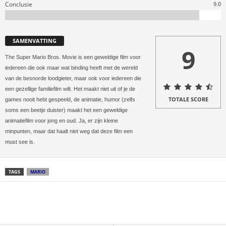
Conclusie
9.0
SAMENVATTING
9
The Super Mario Bros. Movie is een geweldige film voor
iedereen die ook maar wat binding heeft met de wereld
van de besnorde loodgieter, maar ook voor iedereen die
een gezellige familiefilm wilt. Het maakt niet uit of je de
TOTALE SCORE
games nooit hebt gespeeld, de animatie, humor (zelfs
soms een beetje duister) maakt het een geweldige
animatiefilm voor jong en oud. Ja, er zijn kleine
minpunten, maar dat haalt niet weg dat deze film een
must see is.
TAGS
MARIO