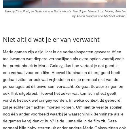
Mario (Chris Pratt) in Nintendo and Illumination’s The Super Mario Bros. Movie, directed
by Aaron Horvath and Michael Jelenic.
Niet altijd wat je er van verwacht
Mario games zijn altijd licht in de verhaalaspecten geweest. Af en
toe kwamen wat diepere verhaallijnen als extra opties voorbij zoals
het prentenboek in Mario Galaxy, dus hoe vertaal je dat goed in
een verhaal voor een film. Hoewel Illumination dit erg goed heeft
gedaan zitten er ook wat vrijheden in die je normaal niet van de
personages uit dit universum verwacht. Zo gaat Bowser zingen en
ook flink uitgebreid. Hoewel het zeker wat komisch effect geeft,
vond ik het ook wel cringey worden. In welke context dit gebeurd,
zul je echter zelf achter moeten komen. Om niet te veel te spoilen,
nog één ander voorbeeld waarbij je waarschijnlijk (tenminste als je
de games kent) denkt: huh? Is de Luma die in de film zit. Deze
normaal blije baby sterren uit onder andere Mario Galaxy zitten ook