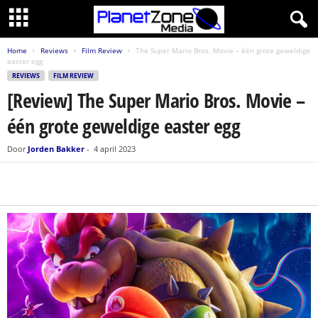
Home
Reviews
Film Review
The Super Mario Bros. Movie – één grote geweldige
easter egg
REVIEWS
FILM REVIEW
[Review] The Super Mario Bros. Movie –
één grote geweldige easter egg
Door
Jorden Bakker
-
4 april 2023