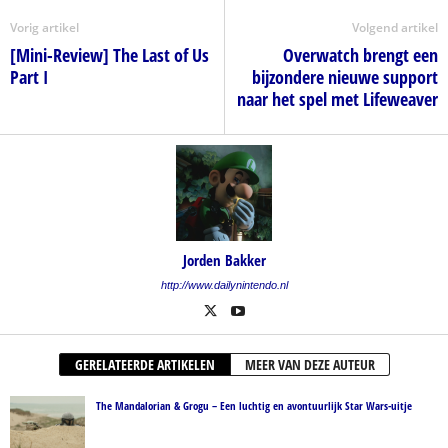
Vorig artikel
Volgend artikel
[Mini-Review] The Last of Us
Overwatch brengt een
Part I
bijzondere nieuwe support
naar het spel met Lifeweaver
Jorden Bakker
http://www.dailynintendo.nl
GERELATEERDE ARTIKELEN
MEER VAN DEZE AUTEUR
The Mandalorian & Grogu – Een luchtig en avontuurlijk Star Wars-uitje