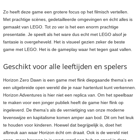
Zo heeft deze game een grotere focus op het filmisch vertellen.
Met prachtige scènes, gedetailleerde omgevingen en écht alles is
gemaakt van LEGO. Tot zo ver is het een enorm prachtige
presentatie. Je speelt als het ware dus echt met LEGO alsof je
fantasie is overgeheveld. Het is visueel gezien zeker de beste
game met LEGO. Het is de gameplay waar het tegen gaat vallen.
Geschikt voor alle leeftijden en spelers
Horizon Zero Dawn is een game met flink diepgaande thema’s en
een uitgebreide open wereld die je naar hartenlust kunt verkennen.
Horizon Adventures is hier niet een replica van. Om het speelbaar
te maken voor een jonger publiek heeft de game hier flink op
ingeleverd. De thema’s als de vernietiging van onze moderne
levenswijze en kapitalisme komen amper aan bod. Dit om het leuk
te houden voor kinderen. Hoewel dat begrijpelijk is, doet het
afbreuk aan waar Horizon écht om draait. Ook is de wereld niet
open, maar beweeg je je voort vanaf een hub en speel je door