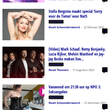
Stella Bergsma maakt special ‘Sorry
voor de Tieten’ voor Net5
TV Nieuws
Noah Schoonderwoerd
-
22 februari 2022
0
[Video] Mark Schaaf, Remy Bonjasky,
Lucia Rijker, Melvin Manhoef en Jay-
Jay Boske maken live...
TV Nieuws
0
Noud Thoonen
-
17 augustus 2022
Vanavond om 21:30 uur op NPO 3:
Seksengelen
TV Nieuws
Noah Schoonderwoerd
-
13 december 2021
0