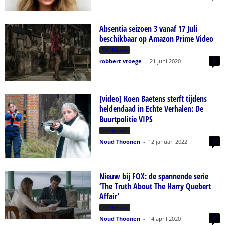
Absentia seizoen 3 vanaf 17 Juli
beschikbaar op Amazon Prime Video
TV Nieuws
0
robbert vroege
-
21 juni 2020
[video] Koen Baetens sterft tijdens
heldendaad in Echte Verhalen: De
Buurtpolitie VIPS
TV Nieuws
0
Noud Thoonen
-
12 januari 2022
Nieuw bij FOX: de spannende serie
‘The Truth About The Harry Quebert
Affair’
TV Nieuws
0
Noud Thoonen
-
14 april 2020