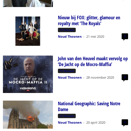
Nieuw bij FOX: glitter, glamour en
royalty met ‘The Royals’
TV Nieuws
0
Noud Thoonen
-
21 mei 2020
John van den Heuvel maakt vervolg op
‘De Jacht op de Mocro-Maffia’
TV Nieuws
0
Noud Thoonen
-
28 november 2020
National Geographic: Saving Notre
Dame
TV Nieuws
0
Noud Thoonen
-
20 april 2020