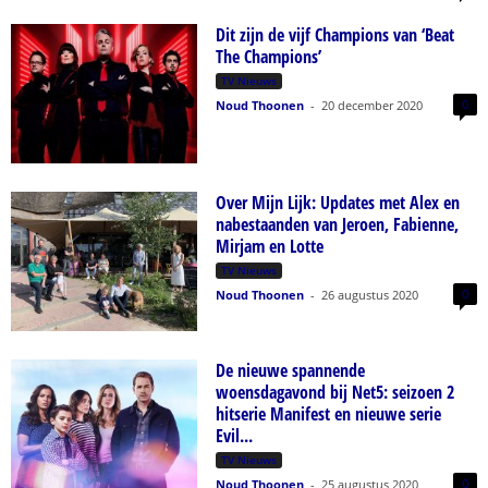
Dit zijn de vijf Champions van ‘Beat
The Champions’
TV Nieuws
0
Noud Thoonen
-
20 december 2020
Over Mijn Lijk: Updates met Alex en
nabestaanden van Jeroen, Fabienne,
Mirjam en Lotte
TV Nieuws
0
Noud Thoonen
-
26 augustus 2020
De nieuwe spannende
woensdagavond bij Net5: seizoen 2
hitserie Manifest en nieuwe serie
Evil...
TV Nieuws
0
Noud Thoonen
-
25 augustus 2020