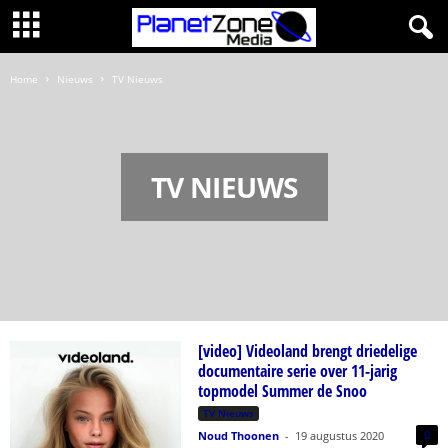
Home
Nieuws
TV Nieuws
TV NIEUWS
[video] Videoland brengt driedelige
documentaire serie over 11-jarig
topmodel Summer de Snoo
TV Nieuws
0
Noud Thoonen
-
19 augustus 2020