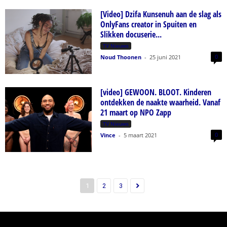
[Video] Dzifa Kunsenuh aan de slag als
OnlyFans creator in Spuiten en
Slikken docuserie...
TV Nieuws
0
Noud Thoonen
-
25 juni 2021
[video] GEWOON. BLOOT. Kinderen
ontdekken de naakte waarheid. Vanaf
21 maart op NPO Zapp
TV Nieuws
0
Vince
-
5 maart 2021
1
2
3