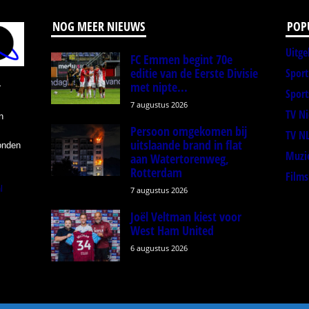
NOG MEER NIEUWS
POP
Uitge
FC Emmen begint 70e
editie van de Eerste Divisie
Spor
met nipte...
r
Sport
7 augustus 2026
TV N
n
Persoon omgekomen bij
TV N
uitslaande brand in flat
onden
Muzi
aan Watertorenweg,
Rotterdam
Films
l
7 augustus 2026
Joël Veltman kiest voor
West Ham United
6 augustus 2026