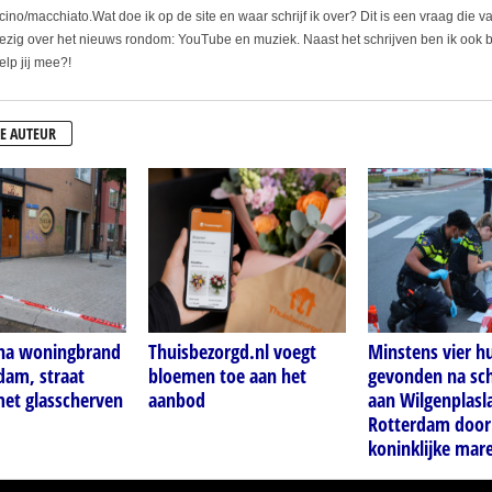
ino/macchiato.Wat doe ik op de site en waar schrijf ik over? Dit is een vraag die va
bezig over het nieuws rondom: YouTube en muziek. Naast het schrijven ben ik ook b
elp jij mee?!
E AUTEUR
 na woningbrand
Thuisbezorgd.nl voegt
Minstens vier h
dam, straat
bloemen toe aan het
gevonden na sch
met glasscherven
aanbod
aan Wilgenplasl
Rotterdam door
koninklijke mar