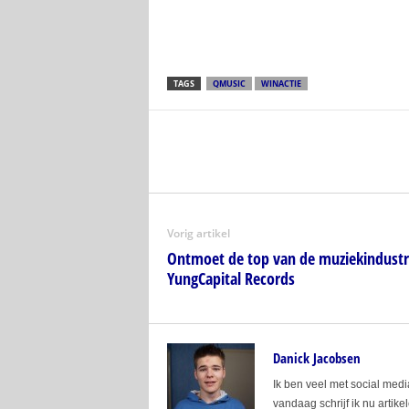
TAGS
QMUSIC
WINACTIE
Vorig artikel
Ontmoet de top van de muziekindustri
YungCapital Records
Danick Jacobsen
Ik ben veel met social media
vandaag schrijf ik nu artike