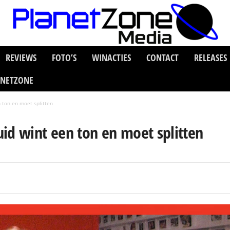
REVIEWS
FOTO’S
WINACTIES
CONTACT
RELEASES
ANETZONE
 ton en moet splitten
id wint een ton en moet splitten