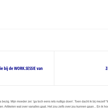
e bij de WORK.SESSIE van
Z
 bezig. Mijn moeder zei: 'ga toch eens iets nuttigs doen'. Toen dacht ik bij mezelf "
len. Artikelen wat over vanalles gaat. Het zou zelfs over jou kunnen gaan... En ik h