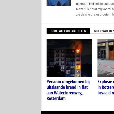
gezegd). Het liefste cappucc
mezelf. Ik houd mij vooral 
zie de site graag groeien, h
GERELATEERDE ARTIKELEN
MEER VAN DEZ
Persoon omgekomen bij
Explosie
uitslaande brand in flat
in Rotter
aan Watertorenweg,
bezaaid 
Rotterdam