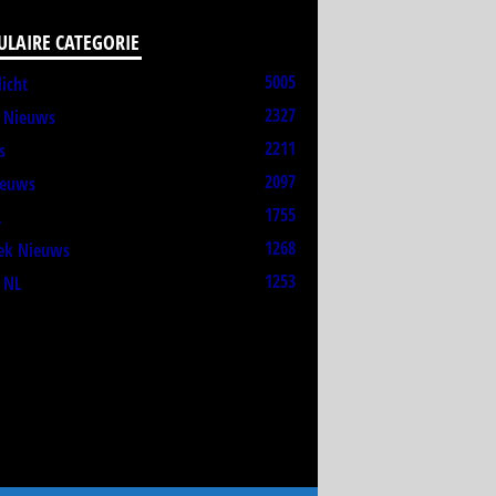
ULAIRE CATEGORIE
5005
licht
2327
t Nieuws
2211
s
2097
ieuws
1755
L
1268
ek Nieuws
1253
 NL