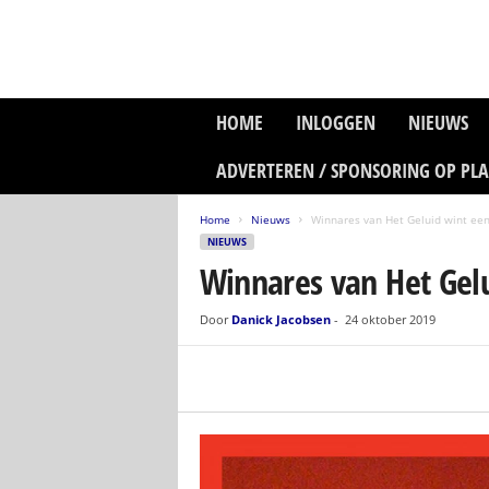
P
HOME
INLOGGEN
NIEUWS
l
a
ADVERTEREN / SPONSORING OP PL
n
e
Home
Nieuws
Winnares van Het Geluid wint een
t
NIEUWS
z
Winnares van Het Gelu
o
n
e
Door
Danick Jacobsen
-
24 oktober 2019
M
e
d
i
a