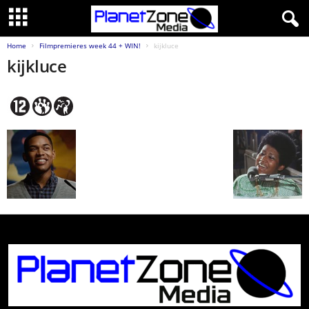
Home
Filmpremieres week 44 + WIN!
kijkluce
kijkluce