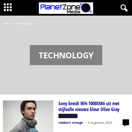
Home
Technology
TECHNOLOGY
Sony breidt WH-1000XM6 uit met
stijlvolle nieuwe kleur Olive Gray
Technology
0
robbert vroege
-
6 augustus 2026