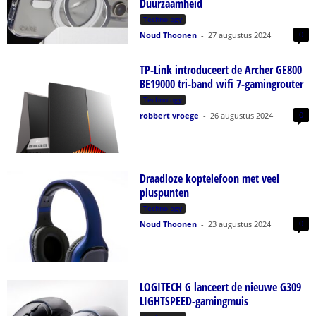
Duurzaamheid
Technology
0
Noud Thoonen
-
27 augustus 2024
TP-Link introduceert de Archer GE800
BE19000 tri-band wifi 7-gamingrouter
Technology
0
robbert vroege
-
26 augustus 2024
Draadloze koptelefoon met veel
pluspunten
Technology
0
Noud Thoonen
-
23 augustus 2024
LOGITECH G lanceert de nieuwe G309
LIGHTSPEED-gamingmuis