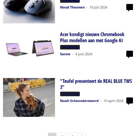
Technology
0
Noud Thoonen
-
10 juli 2024
Acer kondigt nieuwe Chromebook
Plus modellen aan met Google AI
Technology
0
Sanne
-
4 juni 2024
“Teufel presenteert de REAL BLUE TWS
3”
Technology
0
Noah Schoonderwoerd
-
10 april 2024