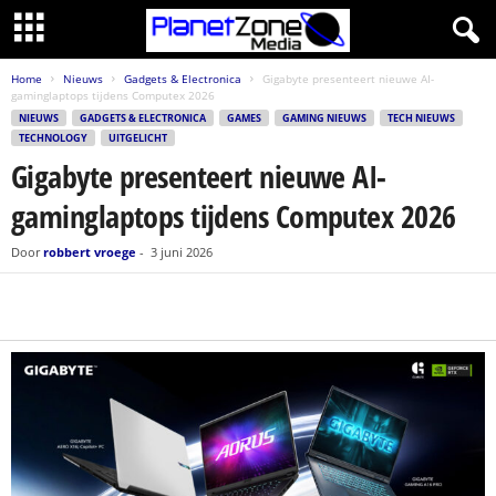
Home
Nieuws
Gadgets & Electronica
Gigabyte presenteert nieuwe AI-
gaminglaptops tijdens Computex 2026
NIEUWS
GADGETS & ELECTRONICA
GAMES
GAMING NIEUWS
TECH NIEUWS
TECHNOLOGY
UITGELICHT
Gigabyte presenteert nieuwe AI-
gaminglaptops tijdens Computex 2026
Door
robbert vroege
-
3 juni 2026