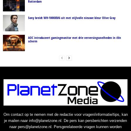
Rotterdam
Sony breidt WH-1000XM6 uit met stijlvolle nieuwe kleur Olive Gray
AOC introduceert gamingmonitor met drie verversingssnelheden in één
scherm
Om contact op te nemen met de redactie voor vragen/informatie/tips, kan
je mailen naar info@planetzone.nl. De pers kan persberichten verzenden
naar pers@planetzone.nl. Persgerelateerde vragen kunnen worden