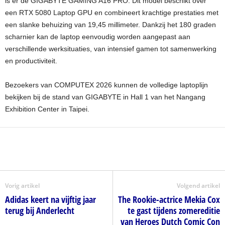
is er de GIGABYTE GAMING A16 PRO. Dit model beschikt over
een RTX 5080 Laptop GPU en combineert krachtige prestaties met
een slanke behuizing van 19,45 millimeter. Dankzij het 180 graden
scharnier kan de laptop eenvoudig worden aangepast aan
verschillende werksituaties, van intensief gamen tot samenwerking
en productiviteit.
Bezoekers van COMPUTEX 2026 kunnen de volledige laptoplijn
bekijken bij de stand van GIGABYTE in Hall 1 van het Nangang
Exhibition Center in Taipei.
Vorig artikel
Volgend artikel
Adidas keert na vijftig jaar
The Rookie-actrice Mekia Cox
terug bij Anderlecht
te gast tijdens zomereditie
van Heroes Dutch Comic Con