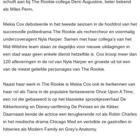
schuift aan bij The Rookie-collega Deric Augustine, beter bekend
als Miles Penn
.
Mekia Cox debuteerde in het tweede seizoen in de hoofdrol van het
succesvolle politiedrama The Rookie als rechercheur en voormalig
undercoveragent Nyla Harper. Samen met haar collega’s van het
Mid-Wilshire team staan ze dagelijks voor nieuwe uitdagingen in
een stad waar geen enkele dienst hetzelfde is. Cox kroop meer dan
120 afleveringen in de rol van Nyla Harper en groeide uit tot een
van de meest geliefde personages van The Rookie.
Naast haar werk in The Rookie is Mekia Cox ook te herkennen van
haar rol als Tiana in de populaire fantasieserie Once Upon A Time,
een rol die gebaseerd is op het klassieke sprookjesverhaal De
Kikkerkoning en Disney-verfilming De Prinses en de Kikker.
Daarnaast kende de actrice een terugkerende rol als Robin Charles
in het medische drama Chicago Med en vertolkte ze gastrollen in
hitseries als Modern Family en Grey’s Anatomy.