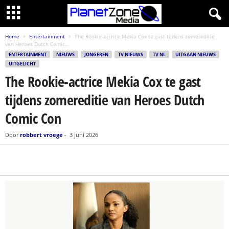
Home
Entertainment
The Rookie-actrice Mekia Cox te gast tijdens zomereditie
van Heroes Dutch Comic...
ENTERTAINMENT
NIEUWS
JONGEREN
TV NIEUWS
TV NL
UITGAAN NIEUWS
UITGELICHT
The Rookie-actrice Mekia Cox te gast
tijdens zomereditie van Heroes Dutch
Comic Con
Door
robbert vroege
-
3 juni 2026