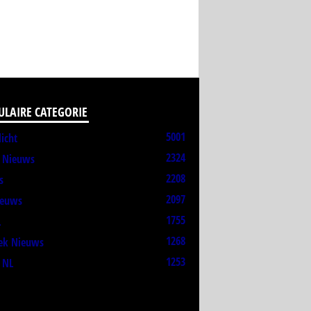
ULAIRE CATEGORIE
5001
licht
2324
t Nieuws
2208
s
2097
ieuws
1755
L
1268
ek Nieuws
1253
 NL