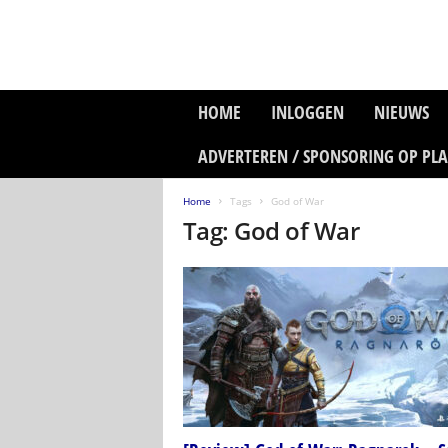
P
HOME
INLOGGEN
NIEUWS
l
a
ADVERTEREN / SPONSORING OP PL
n
e
Home
Tags
God of War
t
Tag: God of War
z
o
n
e
M
e
d
i
a