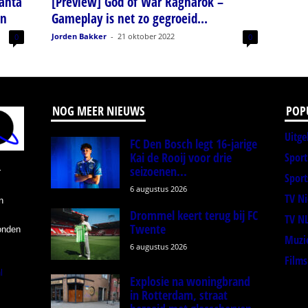
anta
[Preview] God of War Ragnarok –
en
Gameplay is net zo gegroeid...
Jorden Bakker
-
21 oktober 2022
0
0
NOG MEER NIEUWS
POP
Uitge
FC Den Bosch legt 16-jarige
Kai de Rooij voor drie
Spor
seizoenen...
r
Sport
6 augustus 2026
TV N
n
Drommel keert terug bij FC
TV N
Twente
onden
Muzi
6 augustus 2026
Films
l
Explosie na woningbrand
in Rotterdam, straat