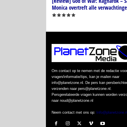
[Review] God of War: Ragnarok – S
Monica overtreft alle verwachting
Om contact op te nemen met de redactie voo
vragen/informatie/tips, kan je mailen naar
info@planetzone.nl. De pers kan persberichte
verzenden naar pers@planetzone.nl.
Persgerelateerde vragen kunnen worden verz
naar noud@planetzone.nl
Neem contact met ons op:
Info@planetzone.n