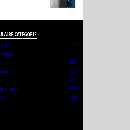
ULAIRE CATEGORIE
5004
licht
2326
t Nieuws
2210
s
2097
ieuws
1755
L
1268
ek Nieuws
1253
 NL