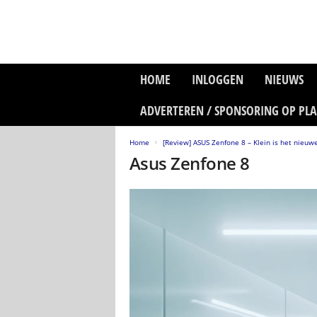
P
HOME
INLOGGEN
NIEUWS
l
a
ADVERTEREN / SPONSORING OP PL
n
e
Home
[Review] ASUS Zenfone 8 – Klein is het nieuw
t
Asus Zenfone 8
z
o
n
e
M
e
d
i
a