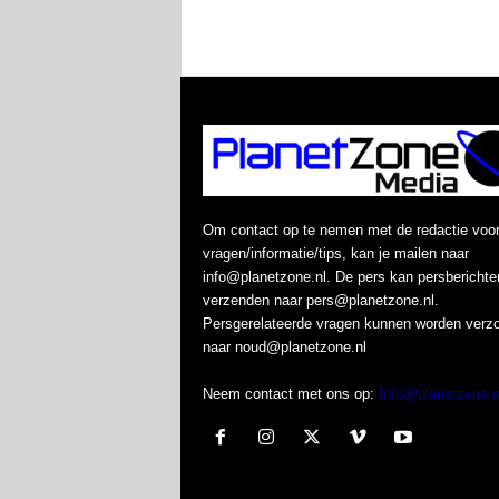
Om contact op te nemen met de redactie voo
vragen/informatie/tips, kan je mailen naar
info@planetzone.nl. De pers kan persberichte
verzenden naar pers@planetzone.nl.
Persgerelateerde vragen kunnen worden verz
naar noud@planetzone.nl
Neem contact met ons op:
Info@planetzone.n