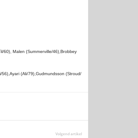
il/60), Malen (Summerville/46),Brobbey
i/56),Ayari (Ali/79),Gudmundsson (Stroud/
Volgend artikel