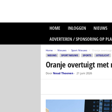
P
HOME
INLOGGEN
NIEUWS
l
a
ADVERTEREN / SPONSORING OP PL
n
e
Home
Nieuws
Sport Nieuws
Oranje overtuig
t
NIEUWS
SPORT NIEUWS
SPORTS
UITGELICHT
z
Oranje overtuigt met
o
n
e
Door
Noud Thoonen
-
21 juni 2026
M
e
d
i
a