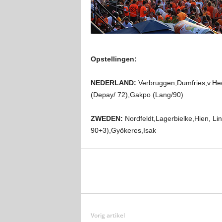
Opstellingen:
NEDERLAND:
Verbruggen,Dumfries,v.Hec
(Depay/ 72),Gakpo (Lang/90)
ZWEDEN:
Nordfeldt,Lagerbielke,Hien, Li
90+3),Gyökeres,Isak
Vorig artikel