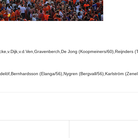
ke,v.Dijk,v.d.Ven,Gravenberch,De Jong (Koopmeiners/60),Reijnders (T
ndelöf,Bernhardsson (Elanga/56),Nygren (Bergvall/56),Karlström (Zenel