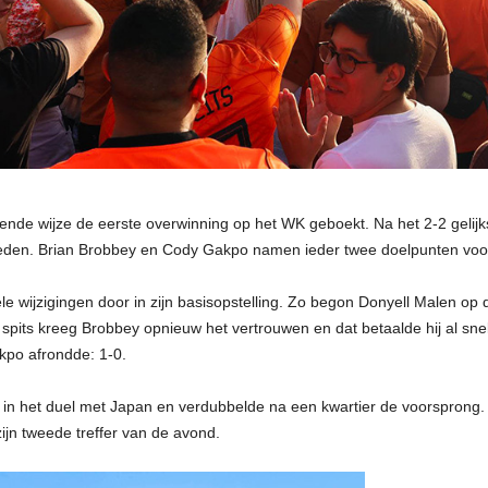
kende wijze de eerste overwinning op het WK geboekt. Na het 2-2 geli
Zweden. Brian Brobbey en Cody Gakpo namen ieder twee doelpunten voo
ijzigingen door in zijn basisopstelling. Zo begon Donyell Malen op de 
its kreeg Brobbey opnieuw het vertrouwen en dat betaalde hij al snel te
kpo afrondde: 1-0.
 in het duel met Japan en verdubbelde na een kwartier de voorspron
ijn tweede treffer van de avond.