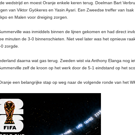
 wedstrijd en moest Oranje enkele keren terug. Doelman Bart Verbrug
gen van Viktor Gyökeres en Yasin Ayari. Een Zweedse treffer van Isa
kpo en Malen voor dreiging zorgen.
 Summerville was inmiddels binnen de lijnen gekomen en had direct inv
 minuten de 3-0 binnenschieten. Niet veel later was het opnieuw raak 
-0 zorgde.
erland daarna wat gas terug. Zweden wist via Anthony Elanga nog ie
 Summerville zelf de kroon op het werk door de 5-1 eindstand op het sco
Oranje een belangrijke stap op weg naar de volgende ronde van het W