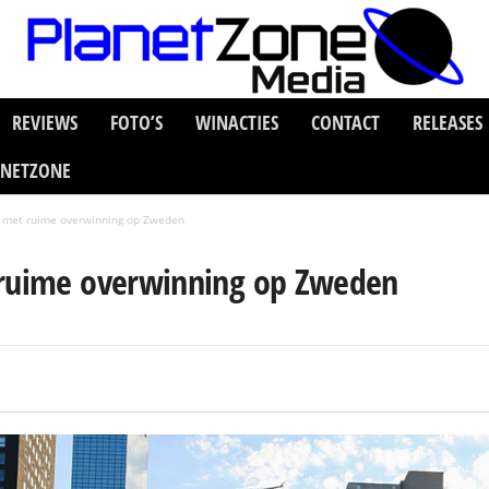
REVIEWS
FOTO’S
WINACTIES
CONTACT
RELEASES
ANETZONE
t met ruime overwinning op Zweden
 ruime overwinning op Zweden