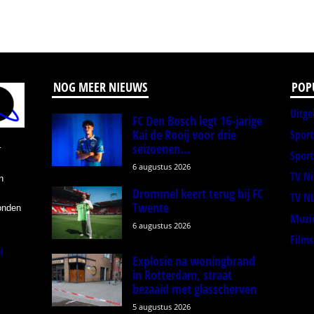
NOG MEER NIEUWS
POP
Uitge
FC Den Bosch legt 16-jarige
Kai de Rooij voor drie
Spor
seizoenen...
r
Sport
6 augustus 2026
TV N
n
Drommel keert terug bij FC
TV N
Twente
onden
Muzi
6 augustus 2026
Films
l
Explosie na woningbrand
in Rotterdam, straat
bezaaid met glasscherven
5 augustus 2026