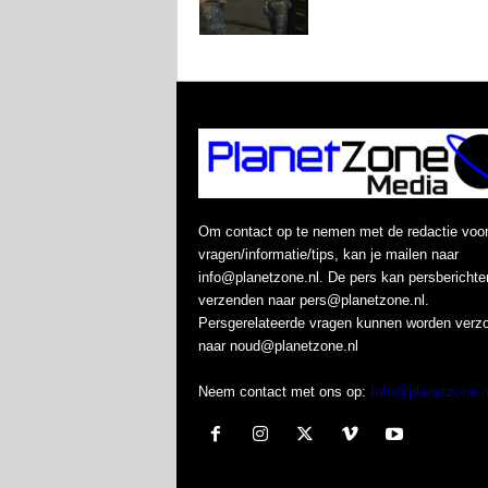
Om contact op te nemen met de redactie voo
vragen/informatie/tips, kan je mailen naar
info@planetzone.nl. De pers kan persberichte
verzenden naar pers@planetzone.nl.
Persgerelateerde vragen kunnen worden verz
naar noud@planetzone.nl
Neem contact met ons op:
Info@planetzone.n