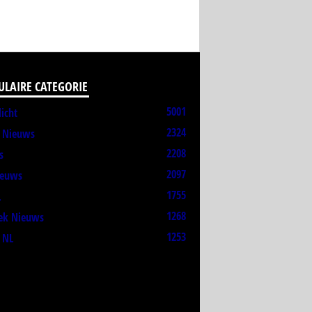
ULAIRE CATEGORIE
5001
licht
2324
t Nieuws
2208
s
2097
ieuws
1755
L
1268
ek Nieuws
1253
 NL