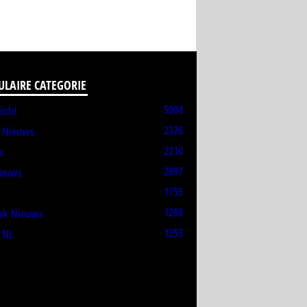
ULAIRE CATEGORIE
5004
licht
2326
t Nieuws
2210
s
2097
ieuws
1755
L
1268
ek Nieuws
1253
 NL