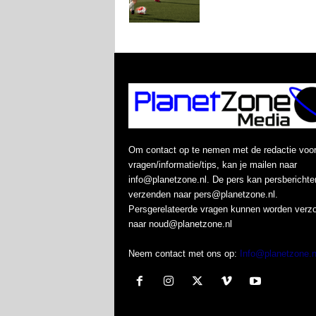
Om contact op te nemen met de redactie voo
vragen/informatie/tips, kan je mailen naar
info@planetzone.nl. De pers kan persberichte
verzenden naar pers@planetzone.nl.
Persgerelateerde vragen kunnen worden verz
naar noud@planetzone.nl
Neem contact met ons op:
Info@planetzone.n