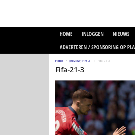
P
HOME
INLOGGEN
NIEUWS
l
a
ADVERTEREN / SPONSORING OP PL
n
e
Home
[Review] Fifa 21
Fifa-21-3
t
Fifa-21-3
z
o
n
e
M
e
d
i
a