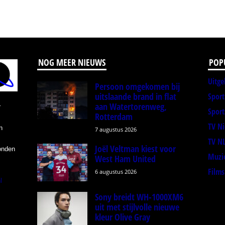
NOG MEER NIEUWS
POP
Uitge
Persoon omgekomen bij
uitslaande brand in flat
Spor
aan Watertorenweg,
r
Sport
Rotterdam
TV N
n
7 augustus 2026
TV N
Joël Veltman kiest voor
onden
Muzi
West Ham United
Films
6 augustus 2026
l
Sony breidt WH-1000XM6
uit met stijlvolle nieuwe
kleur Olive Gray