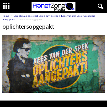
Home
Spraakmakende start van nieuw seizoen ‘Kees van der Spek: Oplichters
Aangepakt!’
oplichtersopgepakt
oplichtersopgepakt