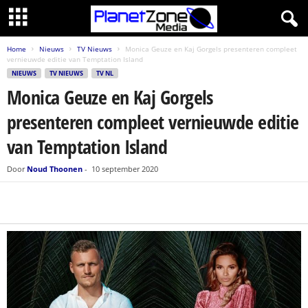
Home
Nieuws
TV Nieuws
Monica Geuze en Kaj Gorgels presenteren compleet
vernieuwde editie van Temptation Island
NIEUWS
TV NIEUWS
TV NL
Monica Geuze en Kaj Gorgels
presenteren compleet vernieuwde editie
van Temptation Island
Door
Noud Thoonen
-
10 september 2020