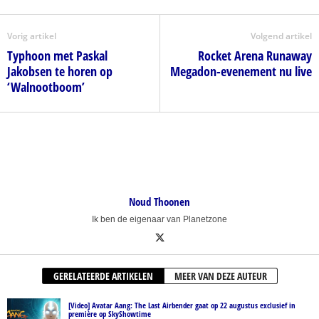
Vorig artikel
Volgend artikel
Typhoon met Paskal
Rocket Arena Runaway
Jakobsen te horen op
Megadon-evenement nu live
‘Walnootboom’
Noud Thoonen
Ik ben de eigenaar van Planetzone
GERELATEERDE ARTIKELEN
MEER VAN DEZE AUTEUR
[Video] Avatar Aang: The Last Airbender gaat op 22 augustus exclusief in
première op SkyShowtime