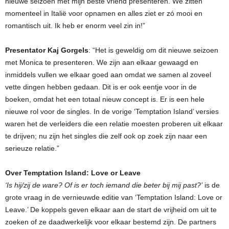
nieuwe seizoen met mijn beste vriend presenteren. We zitten
momenteel in Italië voor opnamen en alles ziet er zó mooi en
romantisch uit. Ik heb er enorm veel zin in!”
Presentator Kaj Gorgels
: “Het is geweldig om dit nieuwe seizoen
met Monica te presenteren. We zijn aan elkaar gewaagd en
inmiddels vullen we elkaar goed aan omdat we samen al zoveel
vette dingen hebben gedaan. Dit is er ook eentje voor in de
boeken, omdat het een totaal nieuw concept is. Er is een hele
nieuwe rol voor de singles. In de vorige ‘Temptation Island’ versies
waren het de verleiders die een relatie moesten proberen uit elkaar
te drijven; nu zijn het singles die zelf ook op zoek zijn naar een
serieuze relatie.”
Over Temptation Island: Love or Leave
‘Is hij/zij de ware? Of is er toch iemand die beter bij mij past?’
is de
grote vraag in de vernieuwde editie van ‘Temptation Island: Love or
Leave.’ De koppels geven elkaar aan de start de vrijheid om uit te
zoeken of ze daadwerkelijk voor elkaar bestemd zijn. De partners