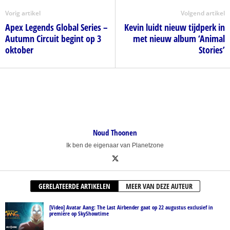
Vorig artikel
Volgend artikel
Apex Legends Global Series –
Kevin luidt nieuw tijdperk in
Autumn Circuit begint op 3
met nieuw album ‘Animal
oktober
Stories’
Noud Thoonen
Ik ben de eigenaar van Planetzone
GERELATEERDE ARTIKELEN
MEER VAN DEZE AUTEUR
[Video] Avatar Aang: The Last Airbender gaat op 22 augustus exclusief in
première op SkyShowtime