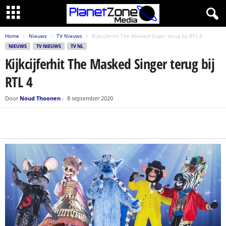
Home
Nieuws
TV Nieuws
Kijkcijferhit The Masked Singer terug bij RTL 4
NIEUWS
TV NIEUWS
TV NL
Kijkcijferhit The Masked Singer terug bij
RTL 4
Door
Noud Thoonen
-
8 september 2020