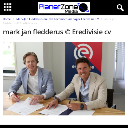
Home
Mark-Jan Fledderus nieuwe technisch manager Eredivisie CV
mark jan
fledderus © Eredivisie cv
mark jan fledderus © Eredivisie cv