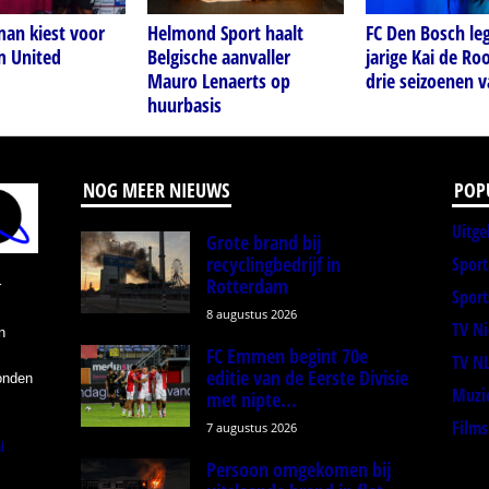
man kiest voor
Helmond Sport haalt
FC Den Bosch leg
 United
Belgische aanvaller
jarige Kai de Roo
Mauro Lenaerts op
drie seizoenen v
huurbasis
NOG MEER NIEUWS
POP
Uitge
Grote brand bij
recyclingbedrijf in
Spor
Rotterdam
r
Sport
8 augustus 2026
TV N
n
FC Emmen begint 70e
TV N
editie van de Eerste Divisie
onden
Muzi
met nipte...
Films
7 augustus 2026
l
Persoon omgekomen bij