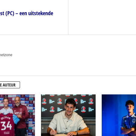
st (PC) – een uitstekende
anetzone
E AUTEUR