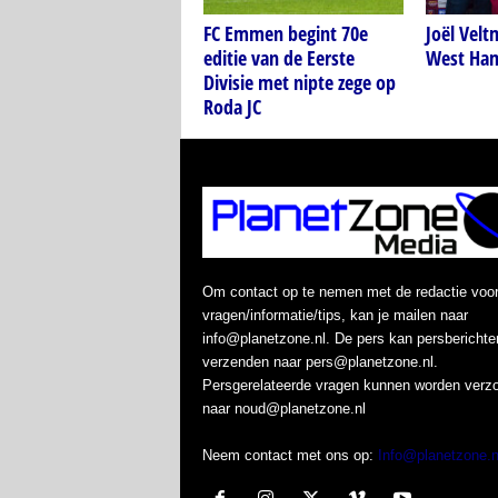
FC Emmen begint 70e
Joël Velt
editie van de Eerste
West Ham
Divisie met nipte zege op
Roda JC
Om contact op te nemen met de redactie voo
vragen/informatie/tips, kan je mailen naar
info@planetzone.nl. De pers kan persberichte
verzenden naar pers@planetzone.nl.
Persgerelateerde vragen kunnen worden verz
naar noud@planetzone.nl
Neem contact met ons op:
Info@planetzone.n