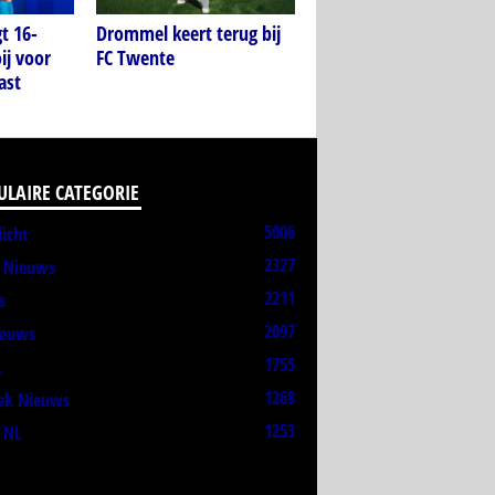
t 16-
Drommel keert terug bij
ij voor
FC Twente
ast
ULAIRE CATEGORIE
5006
licht
2327
t Nieuws
2211
s
2097
ieuws
1755
L
1268
ek Nieuws
1253
 NL