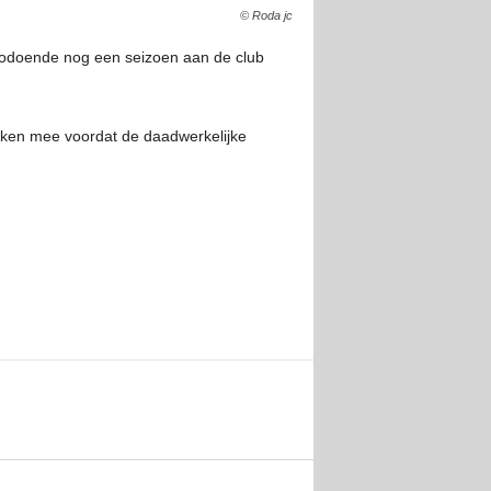
© Roda jc
t zodoende nog een seizoen aan de club
eken mee voordat de daadwerkelijke