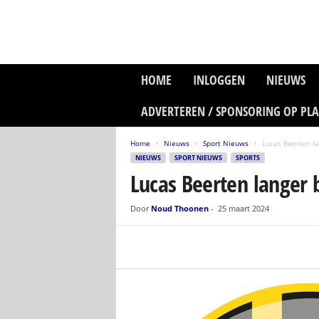
P
HOME
INLOGGEN
NIEUWS
l
a
ADVERTEREN / SPONSORING OP PL
n
e
Home
Nieuws
Sport Nieuws
Lucas Beerten la
t
NIEUWS
SPORT NIEUWS
SPORTS
z
Lucas Beerten langer b
o
n
e
Door
Noud Thoonen
-
25 maart 2024
M
e
d
i
a