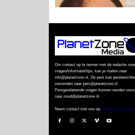
Om contact op te nemen met de redactie voo
vragen/informatie/tips, kan je mailen naar
info@planetzone.nl. De pers kan persberichte
verzenden naar pers@planetzone.nl.
Persgerelateerde vragen kunnen worden verz
naar noud@planetzone.nl
Neem contact met ons op:
Info@planetzone.n