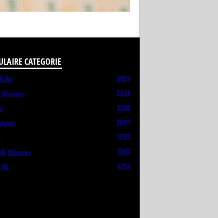
ULAIRE CATEGORIE
5001
licht
2324
t Nieuws
2208
s
2097
ieuws
1755
L
1268
ek Nieuws
1253
 NL