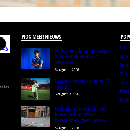
NOG MEER NIEUWS
POP
Uitge
FC Den Bosch legt 16-jarige
Kai de Rooij voor drie
Spor
seizoenen...
r
Sport
6 augustus 2026
TV N
n
Drommel keert terug bij FC
TV N
Twente
onden
Muzi
6 augustus 2026
Films
l
Explosie na woningbrand
in Rotterdam, straat
bezaaid met glasscherven
5 augustus 2026