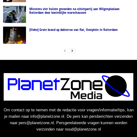
Minstens vier hulzen gevonden na schietpartij aan Wilgenplaslaan
Rotterdam door koninklijke marechaussee
[Video] Grote brand op dakterras van flat, Oostplein in Rotterdam
Om contact op te nemen met de redactie voor vragen/informatie/tips, kan
je mailen naar info@planetzone.nl. De pers kan persberichten verzenden
naar pers@planetzone.nl. Persgerelateerde vragen kunnen worden
verzonden naar noud@planetzone.nl