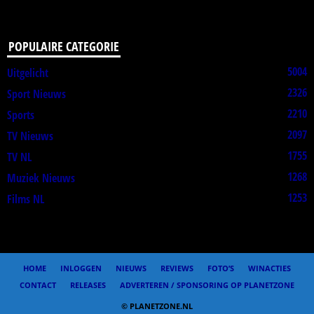
POPULAIRE CATEGORIE
5004
Uitgelicht
2326
Sport Nieuws
2210
Sports
2097
TV Nieuws
1755
TV NL
1268
Muziek Nieuws
1253
Films NL
HOME
INLOGGEN
NIEUWS
REVIEWS
FOTO’S
WINACTIES
CONTACT
RELEASES
ADVERTEREN / SPONSORING OP PLANETZONE
© PLANETZONE.NL