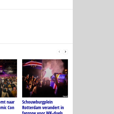
mt naar
Schouwburgplein
omic Con
Rotterdam verandert in
fanzone voor WK-duels