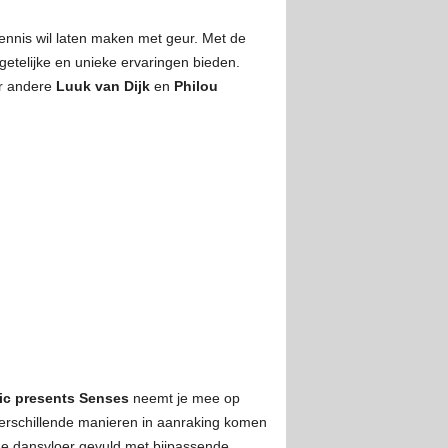
nnis wil laten maken met geur. Met de
telijke en unieke ervaringen bieden.
er andere
Luuk van Dijk
en
Philou
c presents Senses
neemt je mee op
erschillende manieren in aanraking komen
 de dansvloer gevuld met bijpassende