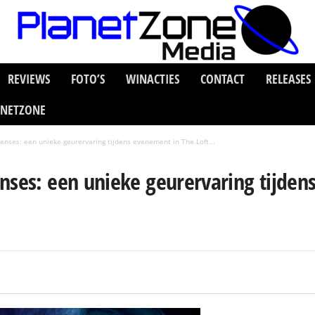
REVIEWS
FOTO’S
WINACTIES
CONTACT
RELEASES
ANETZONE
enses: een unieke geurervaring tijdens evenement in The Loft...
nses: een unieke geurervaring tijden