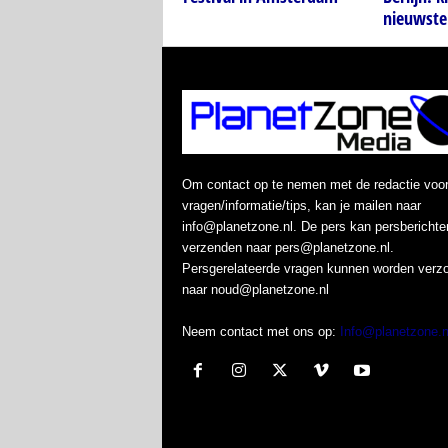
nieuwste
Om contact op te nemen met de redactie voo
vragen/informatie/tips, kan je mailen naar
info@planetzone.nl. De pers kan persberichte
verzenden naar pers@planetzone.nl.
Persgerelateerde vragen kunnen worden verz
naar noud@planetzone.nl
Neem contact met ons op:
Info@planetzone.n