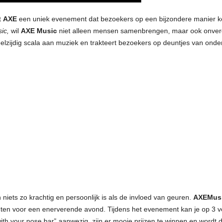
t
AXE
een uniek evenement dat bezoekers op een bijzondere manier ke
ic,
wil
AXE
Music
niet alleen mensen samenbrengen, maar ook onverge
eelzijdig scala aan muziek en trakteert bezoekers op deuntjes van ond
niets zo krachtig en persoonlijk is als de invloed van geuren.
AXEMusi
ten voor een enerverende avond. Tijdens het evenement kan je op 3 v
ith your nose bar” aanwezig, zijn er mooie prijzen te winnen en wordt