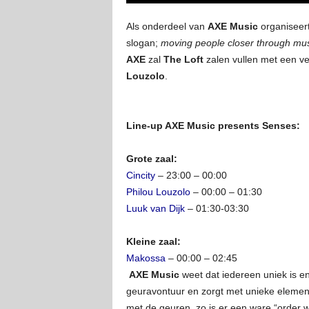
Als onderdeel van
AXE Music
organiseer
slogan;
moving people closer through mus
AXE
zal
The Loft
zalen vullen met een v
Louzolo
.
Line-up AXE Music presents Senses:
Grote zaal:
Cincity
– 23:00 – 00:00
Philou Louzolo
– 00:00 – 01:30
Luuk van Dijk
– 01:30-03:30
Kleine zaal:
Makossa
– 00:00 – 02:45
AXE Music
weet dat iedereen uniek is en 
geuravontuur en zorgt met unieke elemen
met de geuren, zo is er een ware “order w