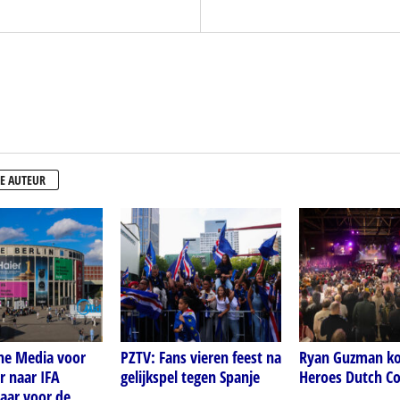
E AUTEUR
ne Media voor
PZTV: Fans vieren feest na
Ryan Guzman ko
r naar IFA
gelijkspel tegen Spanje
Heroes Dutch C
laar voor de