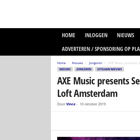
P
HOME
INLOGGEN
NIEUWS
l
a
ADVERTEREN / SPONSORING OP PL
n
e
Home
Nieuws
Jongeren
AXE Music presents S
t
NIEUWS
JONGEREN
UITGAAN NIEUWS
z
AXE Music presents Se
o
n
Loft Amsterdam
e
M
e
Door
Vince
-
10 oktober 2019
d
i
a