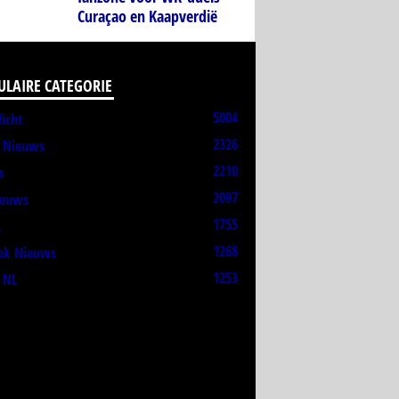
Curaçao en Kaapverdië
ULAIRE CATEGORIE
5004
licht
2326
t Nieuws
2210
s
2097
ieuws
1755
L
1268
ek Nieuws
1253
 NL