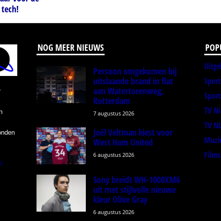
 tech!
NOG MEER NIEUWS
POP
Uitge
Persoon omgekomen bij
uitslaande brand in flat
Spor
aan Watertorenweg,
r
Sport
Rotterdam
TV N
n
7 augustus 2026
TV N
Joël Veltman kiest voor
onden
Muzi
West Ham United
Films
6 augustus 2026
l
Sony breidt WH-1000XM6
uit met stijlvolle nieuwe
kleur Olive Gray
6 augustus 2026