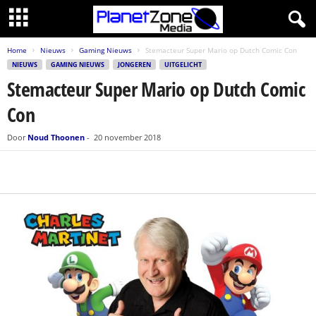
Home
Nieuws
Gaming Nieuws
Stemacteur Super Mario op Dutch Comic Con
NIEUWS
GAMING NIEUWS
JONGEREN
UITGELICHT
Stemacteur Super Mario op Dutch Comic
Con
Door
Noud Thoonen
-
20 november 2018