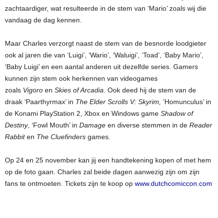
zachtaardiger, wat resulteerde in de stem van ‘Mario’ zoals wij die
vandaag de dag kennen.
Maar Charles verzorgt naast de stem van de besnorde loodgieter
ook al jaren die van ‘Luigi’, ‘Wario’, ‘Waluigi’, ‘Toad’, ‘Baby Mario’,
‘Baby Luigi’ en een aantal anderen uit dezelfde series. Gamers
kunnen zijn stem ook herkennen van videogames
zoals
Vigoro
en
Skies of Arcadia
. Ook deed hij de stem van de
draak ‘Paarthyrmax’ in
The Elder Scrolls V: Skyrim,
’Homunculus’ in
de Konami PlayStation 2, Xbox en Windows game
Shadow of
Destiny
, ‘Fowl Mouth’ in
Damage
en diverse stemmen in de
Reader
Rabbit
en
The Cluefinders
games.
Op 24 en 25 november kan jij een handtekening kopen of met hem
op de foto gaan. Charles zal beide dagen aanwezig zijn om zijn
fans te ontmoeten. Tickets zijn te koop op
www.dutchcomiccon.com