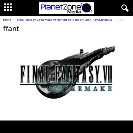
Home
Final Fantasy VII Remake verschijnt op 3 maart voor PlayStation®4
ffant
ffant