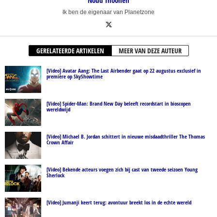
Noud Thoonen
Ik ben de eigenaar van Planetzone
GERELATEERDE ARTIKELEN
MEER VAN DEZE AUTEUR
[Video] Avatar Aang: The Last Airbender gaat op 22 augustus exclusief in
première op SkyShowtime
[Video] Spider-Man: Brand New Day beleeft recordstart in bioscopen
wereldwijd
[Video] Michael B. Jordan schittert in nieuwe misdaadthriller The Thomas
Crown Affair
[Video] Bekende acteurs voegen zich bij cast van tweede seizoen Young
Sherlock
[Video] Jumanji keert terug: avontuur breekt los in de echte wereld