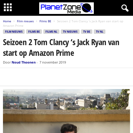
Home
Film nieuws
Films BE
Seizoen 2 Tom Clancy ‘s Jack Ryan van start op
Amazon Prime
FILM NIEUWS
FILMS BE
FILMS NL
TV NIEUWS
TV BE
TV NL
Seizoen 2 Tom Clancy ‘s Jack Ryan van
start op Amazon Prime
Door
Noud Thoonen
-
7 november 2019