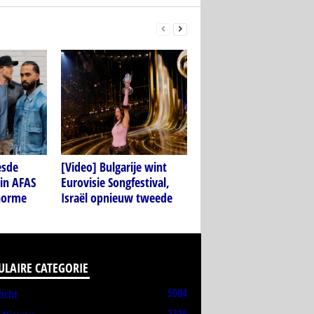
esde
[Video] Bulgarije wint
in AFAS
Eurovisie Songfestival,
norme
Israël opnieuw tweede
ULAIRE CATEGORIE
5004
licht