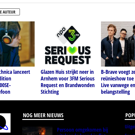
E AUTEUR
hnica lanceert
Glazen Huis strijkt neer in
B-Brave voegt z
dition
Arnhem voor 3FM Serious
reünieshow toe 
00SE-
Request en Brandwonden
Live vanwege e
efoon
Stichting
belangstelling
NOG MEER NIEUWS
POP
Uitge
Persoon omgekomen bij