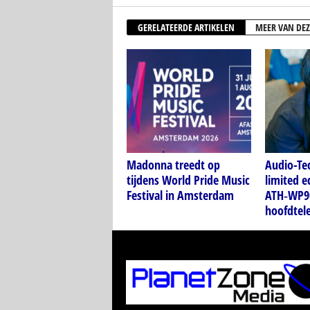
GERELATEERDE ARTIKELEN
MEER VAN DEZ
Madonna treedt op
Audio-Tec
tijdens World Pride Music
limited e
Festival in Amsterdam
ATH‑WP9
hoofdtel