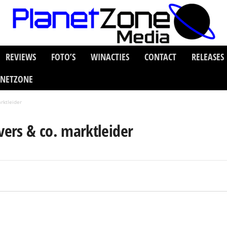
REVIEWS
FOTO’S
WINACTIES
CONTACT
RELEASES
ANETZONE
rktleider
ers & co. marktleider