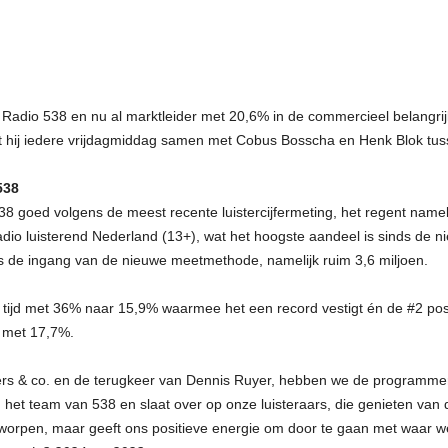
Radio 538 en nu al marktleider met 20,6% in de commercieel belangrijk
dt hij iedere vrijdagmiddag samen met Cobus Bosscha en Henk Blok tus
538
38 goed volgens de meest recente luistercijfermeting, het regent name
adio luisterend Nederland (13+), wat het hoogste aandeel is sinds de
ds de ingang van de nieuwe meetmethode, namelijk ruim 3,6 miljoen.
aar tijd met 36% naar 15,9% waarmee het een record vestigt én de #2 pos
r met 17,7%.
rs & co. en de terugkeer van Dennis Ruyer, hebben we de programmeri
en het team van 538 en slaat over op onze luisteraars, die genieten va
orpen, maar geeft ons positieve energie om door te gaan met waar we