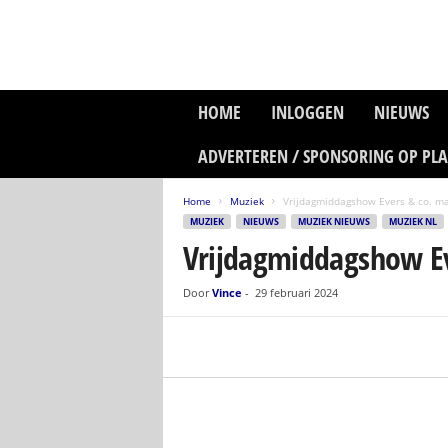
P
HOME
INLOGGEN
NIEUWS
l
a
ADVERTEREN / SPONSORING OP PL
n
e
Home
Muziek
Vrijdagmiddagshow Evers & co. ma
t
MUZIEK
NIEUWS
MUZIEK NIEUWS
MUZIEK NL
z
Vrijdagmiddagshow Ev
o
n
e
Door
Vince
-
29 februari 2024
M
e
d
i
a