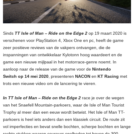
Sinds
TT Isle of Man – Ride on the Edge 2
op 19 maart 2020 is
verschenen voor PlayStation 4, Xbox One en pc, heeft de game
zeer positieve reviews van de vakpers ontvangen, die de
inspanningen van ontwikkelaar Kylotonn hoog waardeert en de
game een nieuwe mijlpaal in het motorrace-genre noemt. In
aanloop naar de release van de game voor de
Nintendo
Switch op 14 mei 2020
, presenteren
NACON
en
KT Racing
met
trots een nieuwe video om de lancering te vieren.
In TT Isle of Man – Ride on the Edge 2
race je over de wegen
van het Snaefell Mountain-parkoers, waar de Isle of Man Tourist
Trophy al meer dan een eeuw wordt betwist. Het Isle of Man TT-
parkoers is heel iets anders dan een klassiek circuit. De route zit
vol imperfecties en bevat snelle bochten, scherpe bochten en lange
rechte stukken waarop coureurs snelheden tot boven de 300