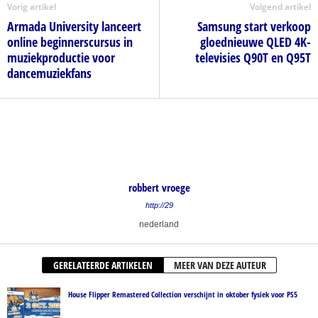
Vorig artikel
Volgend artikel
Armada University lanceert
Samsung start verkoop
online beginnerscursus in
gloednieuwe QLED 4K-
muziekproductie voor
televisies Q90T en Q95T
dancemuziekfans
robbert vroege
http://29
nederland
GERELATEERDE ARTIKELEN
MEER VAN DEZE AUTEUR
House Flipper Remastered Collection verschijnt in oktober fysiek voor PS5