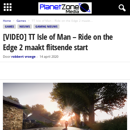
Home
Games
TT Isle of Man – Ride on the Edge 2 maakt...
GAMES
NIEUWS
GAMING NIEUWS
[VIDEO] TT Isle of Man – Ride on the
Edge 2 maakt flitsende start
Door
robbert vroege
-
14 april 2020