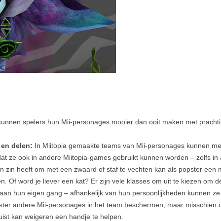
kunnen spelers
hun Mii-personages mooier dan ooit maken met prachtige 
 en delen:
In Miitopia gemaakte teams van Mii-personages kunnen met
at ze ook in andere Miitopia-games gebruikt kunnen worden – zelfs in 
 zin heeft om met een zwaard of staf te vechten kan als popster een mi
 Of word je liever een kat? Er zijn vele klasses om uit te kiezen om 
an hun eigen gang – afhankelijk van hun persoonlijkheden kunnen ze t
iester andere Mii-personages in het team beschermen, maar misschien o
uist kan weigeren een handje te helpen.