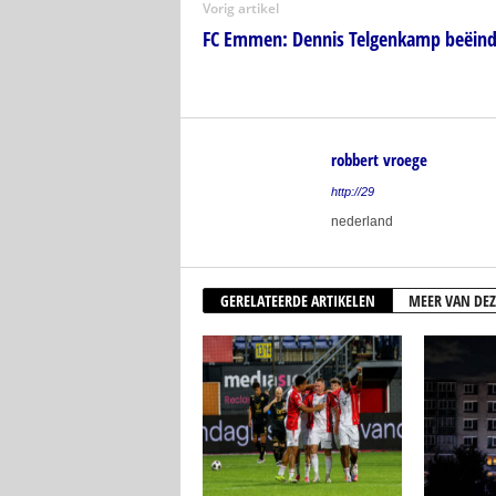
Vorig artikel
FC Emmen: Dennis Telgenkamp beëindi
robbert vroege
http://29
nederland
GERELATEERDE ARTIKELEN
MEER VAN DEZ