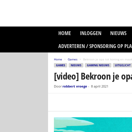
P
HOME
INLOGGEN
NIEUWS
l
a
ADVERTEREN / SPONSORING OP PL
n
e
Home
Games
Bekroon je opa tot koning en maak
t
GAMES
NIEUWS
GAMING NIEUWS
UITGELICHT
z
[video] Bekroon je op
o
n
e
Door
robbert vroege
-
8 april 2021
M
e
d
i
a