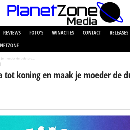
REVIEWS
FOTO’S
WINACTIES
CONTACT
RELEASES
ANETZONE
 je moeder de duistere...
a tot koning en maak je moeder de du