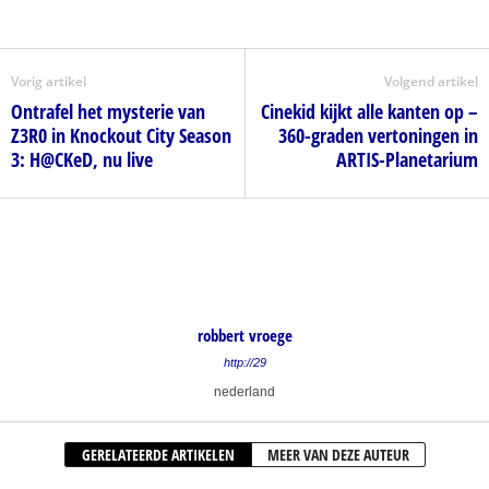
Vorig artikel
Volgend artikel
Ontrafel het mysterie van
Cinekid kijkt alle kanten op –
Z3R0 in Knockout City Season
360-graden vertoningen in
3: H@CKeD, nu live
ARTIS-Planetarium
robbert vroege
http://29
nederland
GERELATEERDE ARTIKELEN
MEER VAN DEZE AUTEUR