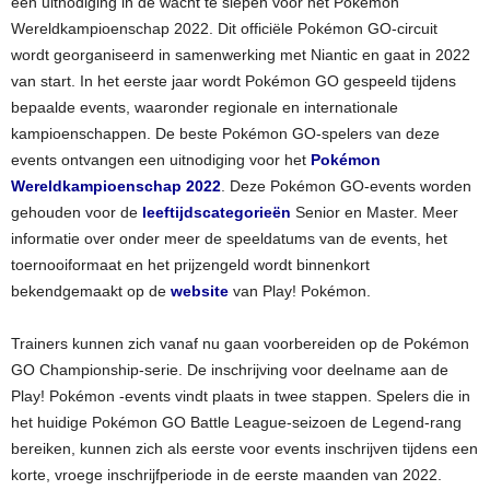
een uitnodiging in de wacht te slepen voor het Pokémon
Wereldkampioenschap 2022. Dit officiële Pokémon GO-circuit
wordt georganiseerd in samenwerking met Niantic en gaat in 2022
van start. In het eerste jaar wordt Pokémon GO gespeeld tijdens
bepaalde events, waaronder regionale en internationale
kampioenschappen. De beste Pokémon GO-spelers van deze
events ontvangen een uitnodiging voor het
Pokémon
Wereldkampioenschap 2022
. Deze Pokémon GO-events worden
gehouden voor de
leeftijdscategorieën
Senior en Master. Meer
informatie over onder meer de speeldatums van de events, het
toernooiformaat en het prijzengeld wordt binnenkort
bekendgemaakt op de
website
van Play! Pokémon.
Trainers kunnen zich vanaf nu gaan voorbereiden op de Pokémon
GO Championship-serie. De inschrijving voor deelname aan de
Play! Pokémon -events vindt plaats in twee stappen. Spelers die in
het huidige Pokémon GO Battle League-seizoen de Legend-rang
bereiken, kunnen zich als eerste voor events inschrijven tijdens een
korte, vroege inschrijfperiode in de eerste maanden van 2022.