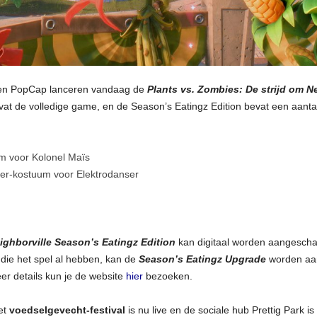
EA en PopCap lanceren vandaag de
Plants vs. Zombies: De strijd om N
vat de volledige game, en de Season’s Eatingz Edition bevat een aant
 voor Kolonel Maïs
er-kostuum voor Elektrodanser
ighborville Season’s Eatingz Edition
kan digitaal worden aangeschaf
 die het spel al hebben, kan de
Season’s Eatingz Upgrade
worden aan
meer details kun je de website
hier
bezoeken.
et
voedselgevecht-festival
is nu live en de sociale hub Prettig Park i