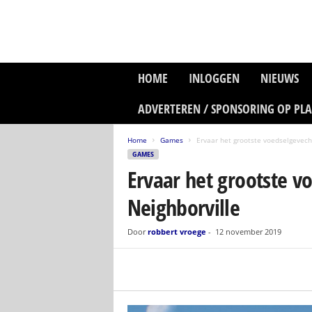
P
HOME
INLOGGEN
NIEUWS
l
a
ADVERTEREN / SPONSORING OP PL
n
e
Home
Games
Ervaar het grootste voedselgevecht 
t
GAMES
z
Ervaar het grootste vo
o
n
Neighborville
e
M
e
Door
robbert vroege
-
12 november 2019
d
i
a