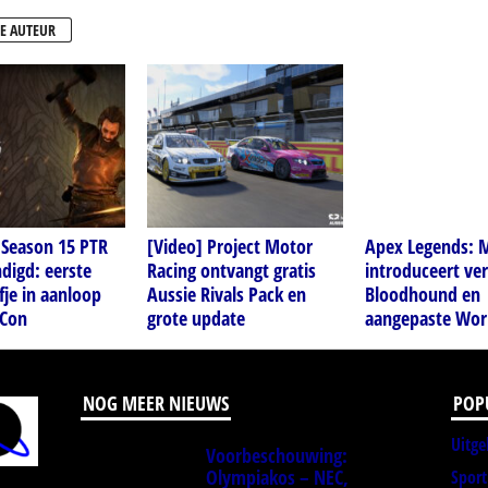
E AUTEUR
 Season 15 PTR
[Video] Project Motor
Apex Legends: 
digd: eerste
Racing ontvangt gratis
introduceert ve
je in aanloop
Aussie Rivals Pack en
Bloodhound en
zCon
grote update
aangepaste Worl
NOG MEER NIEUWS
POP
Uitge
Voorbeschouwing:
Olympiakos – NEC,
Spor