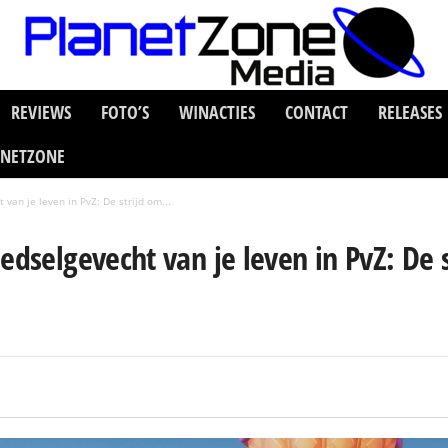
REVIEWS
FOTO’S
WINACTIES
CONTACT
RELEASES
ANETZONE
van je leven in PvZ: De strijd om...
edselgevecht van je leven in PvZ: De 