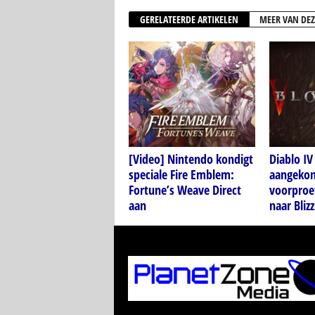
GERELATEERDE ARTIKELEN
MEER VAN DEZ
[Video] Nintendo kondigt
Diablo IV
speciale Fire Emblem:
aangekon
Fortune’s Weave Direct
voorproef
aan
naar Bliz