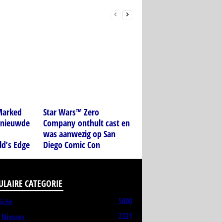
Marked
Star Wars™ Zero
rnieuwde
Company onthult cast en
was aanwezig op San
d’s Edge
Diego Comic Con
ULAIRE CATEGORIE
5000
licht
2321
t Nieuws