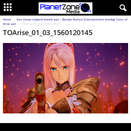
Home
Een nieuw tijdperk breekt aan – Bandai Namco Entertainment kondigt Tales of
Arise aan
TOArise_01_03_1560120145
TOArise_01_03_1560120145