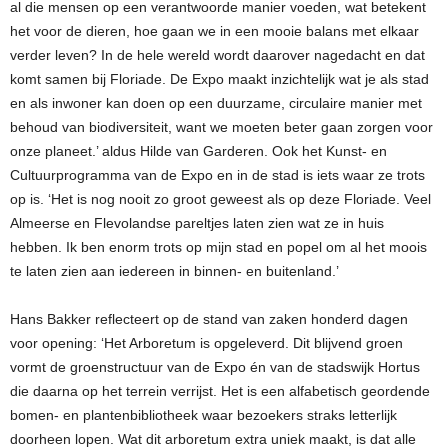
al die mensen op een verantwoorde manier voeden, wat betekent
het voor de dieren, hoe gaan we in een mooie balans met elkaar
verder leven? In de hele wereld wordt daarover nagedacht en dat
komt samen bij Floriade. De Expo maakt inzichtelijk wat je als stad
en als inwoner kan doen op een duurzame, circulaire manier met
behoud van biodiversiteit, want we moeten beter gaan zorgen voor
onze planeet.’ aldus Hilde van Garderen. Ook het Kunst- en
Cultuurprogramma van de Expo en in de stad is iets waar ze trots
op is. ‘Het is nog nooit zo groot geweest als op deze Floriade. Veel
Almeerse en Flevolandse pareltjes laten zien wat ze in huis
hebben. Ik ben enorm trots op mijn stad en popel om al het moois
te laten zien aan iedereen in binnen- en buitenland.’
Hans Bakker reflecteert op de stand van zaken honderd dagen
voor opening: ‘Het Arboretum is opgeleverd. Dit blijvend groen
vormt de groenstructuur van de Expo én van de stadswijk Hortus
die daarna op het terrein verrijst. Het is een alfabetisch geordende
bomen- en plantenbibliotheek waar bezoekers straks letterlijk
doorheen lopen. Wat dit arboretum extra uniek maakt, is dat alle