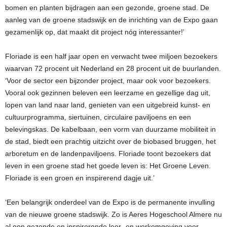
bomen en planten bijdragen aan een gezonde, groene stad. De
aanleg van de groene stadswijk en de inrichting van de Expo gaan
gezamenlijk op, dat maakt dit project nóg interessanter!’
Floriade is een half jaar open en verwacht twee miljoen bezoekers
waarvan 72 procent uit Nederland en 28 procent uit de buurlanden.
‘Voor de sector een bijzonder project, maar ook voor bezoekers.
Vooral ook gezinnen beleven een leerzame en gezellige dag uit,
lopen van land naar land, genieten van een uitgebreid kunst- en
cultuurprogramma, siertuinen, circulaire paviljoens en een
belevingskas. De kabelbaan, een vorm van duurzame mobiliteit in
de stad, biedt een prachtig uitzicht over de biobased bruggen, het
arboretum en de landenpaviljoens. Floriade toont bezoekers dat
leven in een groene stad het goede leven is: Het Groene Leven.
Floriade is een groen en inspirerend dagje uit.’
‘Een belangrijk onderdeel van de Expo is de permanente invulling
van de nieuwe groene stadswijk. Zo is Aeres Hogeschool Almere nu
al een gezonde en inspirerende leer- en werkomgeving voor