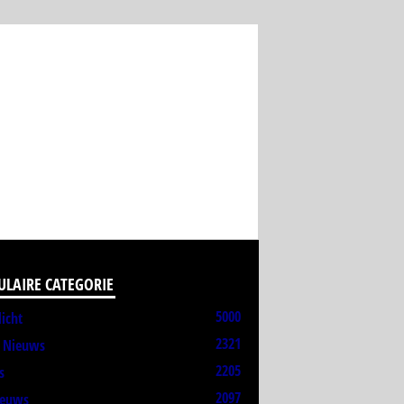
ULAIRE CATEGORIE
5000
licht
2321
t Nieuws
2205
s
2097
ieuws