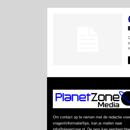
Q
p
e
Om contact op te nemen met de redactie voo
vragen/informatie/tips, kan je mailen naar
info@planetzone.nl. De pers kan persberichte