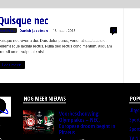
Quisque nec
0
WordPress
Danick Jacobsen
-
13 maart 2015
uisque nec viverra dui. Duis dolor purus, venenatis ac lacus id,
ellentesque lacinia lectus. Nulla sed lectus condimentum, aliquam
ros sit amet, vulputate nisl....
Lees meer
NOG MEER NIEUWS
POP
Uitge
Voorbeschouwing:
Olympiakos – NEC,
Spor
Europese droom begint in
r
Sport
Piraeus
TV N
n