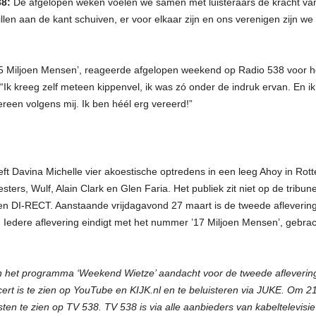
38:
De afgelopen weken voelen we samen met luisteraars de kracht van 
len aan de kant schuiven, er voor elkaar zijn en ons verenigen zijn w
’15 Miljoen Mensen’, reageerde afgelopen weekend op Radio 538 voor he
“Ik kreeg zelf meteen kippenvel, ik was zó onder de indruk ervan. En i
ereen volgens mij. Ik ben héél erg vereerd!”
t Davina Michelle vier akoestische optredens in een leeg Ahoy in Rott
s, Wulf, Alain Clark en Glen Faria. Het publiek zit niet op de tribune,
n DI-RECT. Aanstaande vrijdagavond 27 maart is de tweede aflevering 
Iedere aflevering eindigt met het nummer ’17 Miljoen Mensen’, gebrach
in het programma ‘Weekend Wietze’ aandacht voor de tweede afleverin
rt is te zien op YouTube en KIJK.nl en te beluisteren via JUKE. Om 21
en te zien op TV 538. TV 538 is via alle aanbieders van kabeltelevisi