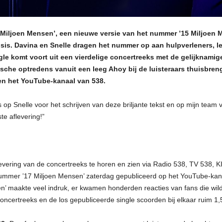
 Miljoen Mensen’, een nieuwe versie van het nummer ’15 Miljoen M
sis. Davina en Snelle dragen het nummer op aan hulpverleners, le
e komt voort uit een vierdelige concertreeks met de gelijknamige 
che optredens vanuit een leeg Ahoy bij de luisteraars thuisbreng
 en het YouTube-kanaal van 538.
ts op Snelle voor het schrijven van deze briljante tekst en op mijn team 
e aflevering!”
evering van de concertreeks te horen en zien via Radio 538, TV 538, 
et nummer ’17 Miljoen Mensen’ zaterdag gepubliceerd op het YouTube-ka
en’ maakte veel indruk, er kwamen honderden reacties van fans die w
oncertreeks en de los gepubliceerde single scoorden bij elkaar ruim 1,5