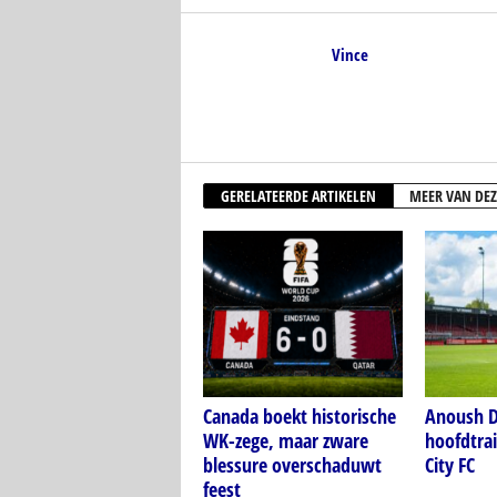
Vince
GERELATEERDE ARTIKELEN
MEER VAN DEZ
Canada boekt historische
Anoush D
WK-zege, maar zware
hoofdtra
blessure overschaduwt
City FC
feest