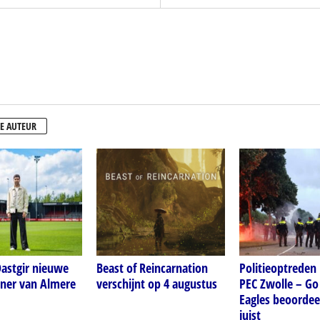
E AUTEUR
astgir nieuwe
Beast of Reincarnation
Politieoptreden b
iner van Almere
verschijnt op 4 augustus
PEC Zwolle – G
Eagles beoordee
juist