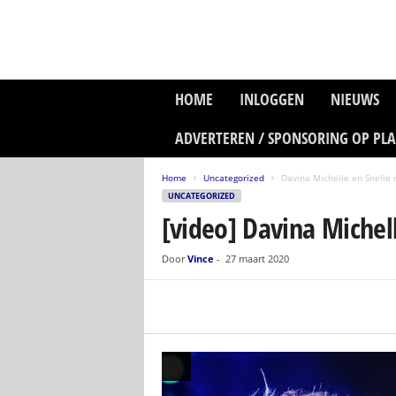
P
HOME
INLOGGEN
NIEUWS
l
a
ADVERTEREN / SPONSORING OP PL
n
e
Home
Uncategorized
Davina Michelle en Snelle 
t
UNCATEGORIZED
z
[video] Davina Michel
o
n
e
Door
Vince
-
27 maart 2020
M
e
d
i
a