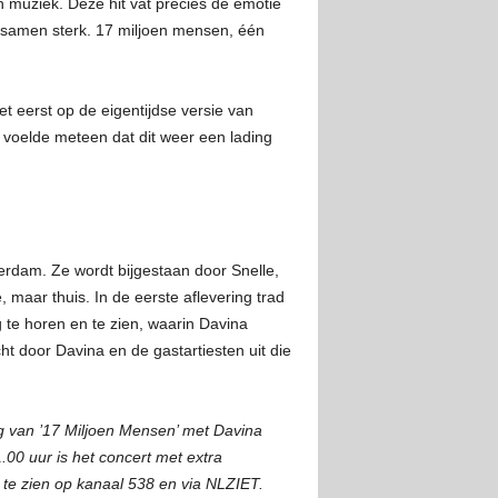
muziek. Deze hit vat precies de emotie
e samen sterk. 17 miljoen mensen, één
t eerst op de eigentijdse versie van
k voelde meteen dat dit weer een lading
erdam. Ze wordt bijgestaan door Snelle,
 maar thuis. In de eerste aflevering trad
te horen en te zien, waarin Davina
t door Davina en de gastartiesten uit die
g van ’17 Miljoen Mensen’ met Davina
.00 uur is het concert met extra
e te zien op kanaal 538 en via NLZIET.