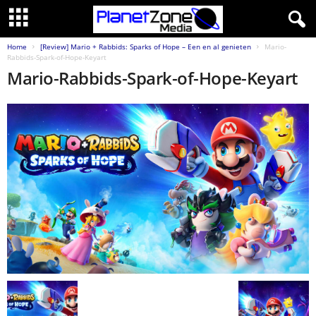
Home
[Review] Mario + Rabbids: Sparks of Hope – Een en al genieten
Mario-
Rabbids-Spark-of-Hope-Keyart
Mario-Rabbids-Spark-of-Hope-Keyart