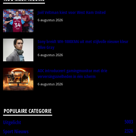
Joël Veltman kiest voor West Ham United
6 augustus 2026
Sony breidt WH-1000XM6 uit met stijlvolle nieuwe kleur
Olive Gray
6 augustus 2026
AOC introduceert gamingmonitor met drie
verversingssnelheden in één scherm
6 augustus 2026
POPULAIRE CATEGORIE
5003
Uitgelicht
2326
Sport Nieuws