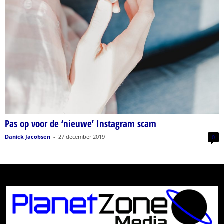
Pas op voor de ‘nieuwe’ Instagram scam
Danick Jacobsen
-
27 december 2019
0