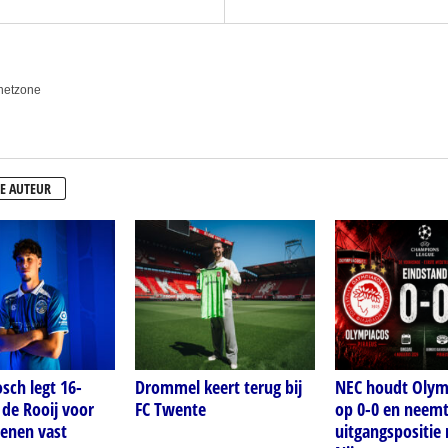
anetzone
E AUTEUR
sch legt 16-
Drommel keert terug bij
NEC houdt Olym
i de Rooij voor
FC Twente
op 0-0 en neem
oenen vast
uitgangspositie