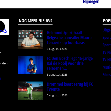
Nijmegen
NOG MEER NIEUWS
POP
Uitge
Helmond Sport haalt
Belgische aanvaller Mauro
Spor
Lenaerts op huurbasis
r
Sport
6 augustus 2026
TV N
n
FC Den Bosch legt 16-jarige
TV N
Kai de Rooij voor drie
onden
Muzi
seizoenen...
Films
6 augustus 2026
l
Drommel keert terug bij FC
Twente
6 augustus 2026