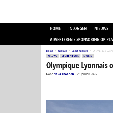
P
HOME
INLOGGEN
NIEUWS
l
a
ADVERTEREN / SPONSORING OP PL
n
e
Home
Nieuws
Sport Nieuws
Olympique Lyonn
t
NIEUWS
SPORT NIEUWS
SPORTS
z
Olympique Lyonnais on
o
n
e
Door
Noud Thoonen
-
28 januari 2025
M
e
d
i
a