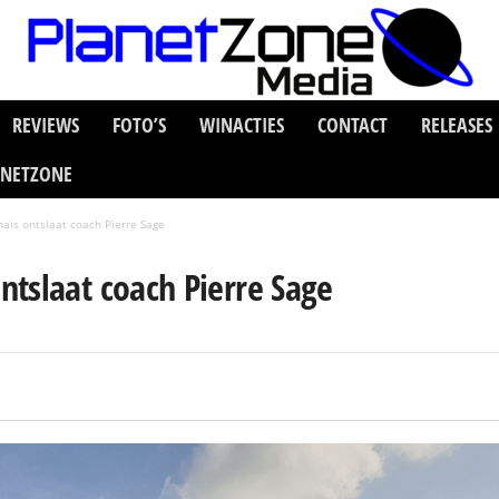
REVIEWS
FOTO’S
WINACTIES
CONTACT
RELEASES
ANETZONE
ais ontslaat coach Pierre Sage
tslaat coach Pierre Sage