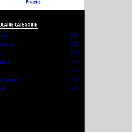
Piraeus
ULAIRE CATEGORIE
5001
licht
2325
t Nieuws
2209
s
2097
ieuws
1755
L
1268
ek Nieuws
1253
 NL