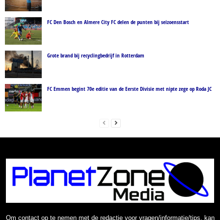
FC Den Bosch en Almere City FC delen de punten bij seizoensstart
Grote brand bij recyclingbedrijf in Rotterdam
FC Emmen begint 70e editie van de Eerste Divisie met nipte zege op Roda JC
Om contact op te nemen met de redactie voor vragen/informatie/tips, kan