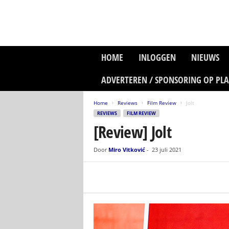
P
HOME
INLOGGEN
NIEUWS
l
a
ADVERTEREN / SPONSORING OP PL
n
e
Home
Reviews
Film Review
Jolt
t
REVIEWS
FILM REVIEW
z
[Review] Jolt
o
n
e
Door
Miro Vitković
-
23 juli 2021
M
e
d
i
a