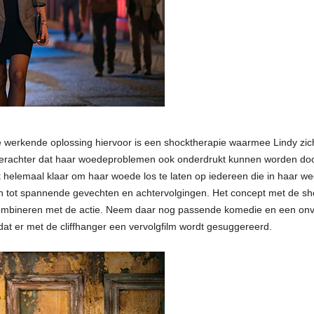
 werkende oplossing hiervoor is een shocktherapie waarmee Lindy zic
 erachter dat haar woedeproblemen ook onderdrukt kunnen worden door 
helemaal klaar om haar woede los te laten op iedereen die in haar weg
en tot spannende gevechten en achtervolgingen. Het concept met de shoc
 combineren met de actie. Neem daar nog passende komedie en een onver
dat er met de cliffhanger een vervolgfilm wordt gesuggereerd.