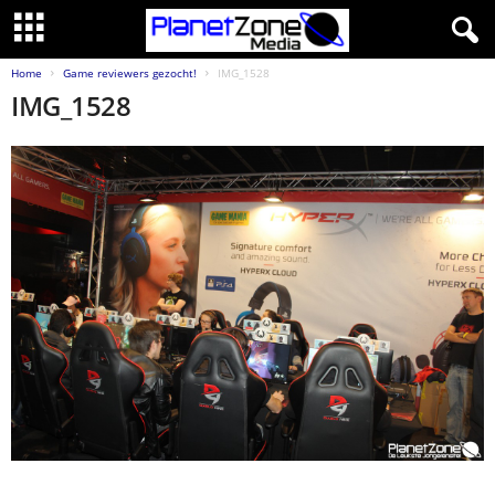
Home
Game reviewers gezocht!
IMG_1528
IMG_1528