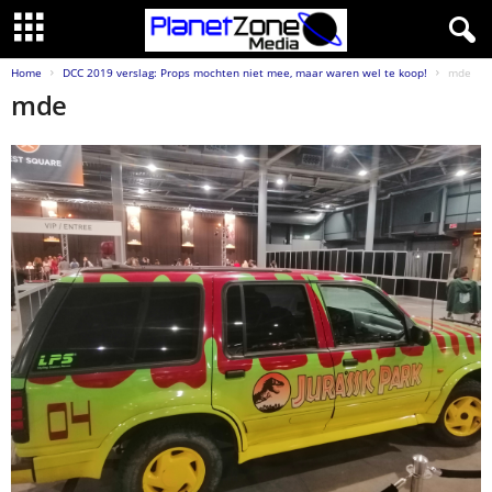
Home
DCC 2019 verslag: Props mochten niet mee, maar waren wel te koop!
mde
mde