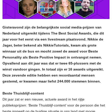
Gisteravond zijn de belangrijkste social media-prijzen van
Nederland uitgereikt tijdens The Best Social Awards, die dit
jaar voor het eerst via een livestream plaatsvond. Nikkie de
Jager, beter bekend als NikkieTutorials, kwam als grote
winnaar uit de bus en mocht zowel de award voor Beste
Personality als Beste Positive Impact in ontvangst nemen.
Opvallend aan dit jaar was dat er twee 65-plussers met de
winst vandoor gingen. In totaal zijn er 16 awards uitgereikt.
Deze zevende editie hebben een recordaantal mensen
gestemd, er kwamen maar liefst 244.000 stemmen binnen.
Beste Thuisblijf-content
Dit jaar zat er een nieuwe, actuele award in het rijtje
publieksprijzen: ‘Beste Thuisblijf-content’ voor de persoon die het
beste inspeelt op de huidige situatie in ons land met mooie,