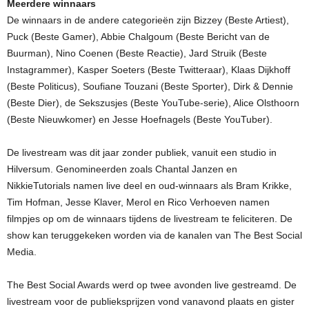
Meerdere winnaars
De winnaars in de andere categorieën zijn Bizzey (Beste Artiest),
Puck (Beste Gamer), Abbie Chalgoum (Beste Bericht van de
Buurman), Nino Coenen (Beste Reactie), Jard Struik (Beste
Instagrammer), Kasper Soeters (Beste Twitteraar), Klaas Dijkhoff
(Beste Politicus), Soufiane Touzani (Beste Sporter), Dirk & Dennie
(Beste Dier), de Sekszusjes (Beste YouTube-serie), Alice Olsthoorn
(Beste Nieuwkomer) en Jesse Hoefnagels (Beste YouTuber).
De livestream was dit jaar zonder publiek, vanuit een studio in
Hilversum. Genomineerden zoals Chantal Janzen en
NikkieTutorials namen live deel en oud-winnaars als Bram Krikke,
Tim Hofman, Jesse Klaver, Merol en Rico Verhoeven namen
filmpjes op om de winnaars tijdens de livestream te feliciteren. De
show kan teruggekeken worden via de kanalen van The Best Social
Media.
The Best Social Awards werd op twee avonden live gestreamd. De
livestream voor de publieksprijzen vond vanavond plaats en gister