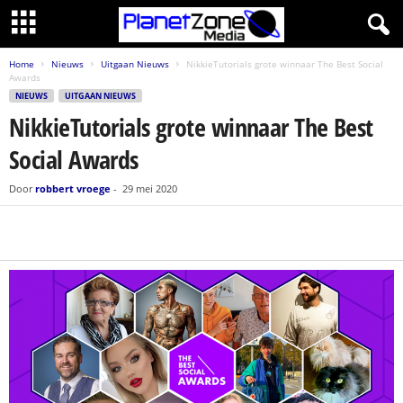
Home
Nieuws
Uitgaan Nieuws
NikkieTutorials grote winnaar The Best Social
Awards
NIEUWS
UITGAAN NIEUWS
NikkieTutorials grote winnaar The Best
Social Awards
Door
robbert vroege
-
29 mei 2020