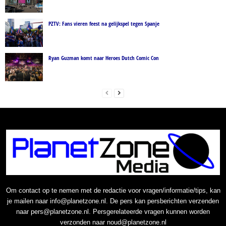
PZTV: Fans vieren feest na gelijkspel tegen Spanje
Ryan Guzman komt naar Heroes Dutch Comic Con
Om contact op te nemen met de redactie voor vragen/informatie/tips, kan
je mailen naar info@planetzone.nl. De pers kan persberichten verzenden
naar pers@planetzone.nl. Persgerelateerde vragen kunnen worden
verzonden naar noud@planetzone.nl