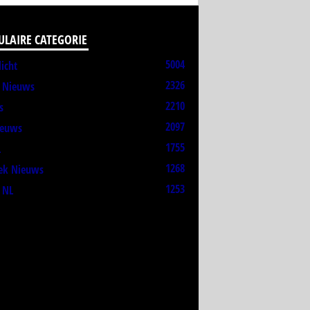
ULAIRE CATEGORIE
5004
licht
2326
t Nieuws
2210
s
2097
ieuws
1755
L
1268
ek Nieuws
1253
 NL