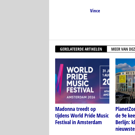
Vince
GERELATEERDE ARTIKELEN
MEER VAN DEZ
Madonna treedt op
PlanetZo
tijdens World Pride Music
de 9e kee
Festival in Amsterdam
Berlijn: k
nieuwste