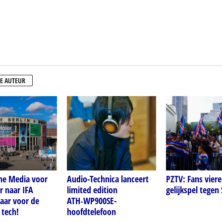
E AUTEUR
ne Media voor
Audio-Technica lanceert
PZTV: Fans viere
r naar IFA
limited edition
gelijkspel tegen
laar voor de
ATH‑WP900SE-
 tech!
hoofdtelefoon