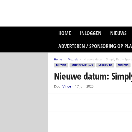
P
HOME
INLOGGEN
NIEUWS
l
a
ADVERTEREN / SPONSORING OP PL
n
e
Home
Muziek
Nieuwe datum: Simply Red – Sport
t
MUZIEK
MUZIEK NIEUWS
MUZIEK BE
NIEUWS
z
Nieuwe datum: Simply
o
n
e
Door
Vince
-
17 juni 2020
M
e
d
i
a