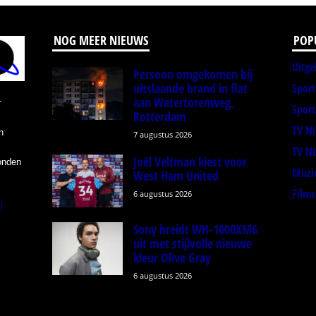
NOG MEER NIEUWS
POP
Uitge
Persoon omgekomen bij
uitslaande brand in flat
Spor
aan Watertorenweg,
r
Sport
Rotterdam
TV N
n
7 augustus 2026
TV N
Joël Veltman kiest voor
onden
Muzi
West Ham United
Films
6 augustus 2026
l
Sony breidt WH-1000XM6
uit met stijlvolle nieuwe
kleur Olive Gray
6 augustus 2026