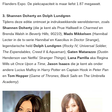
Flanders Expo. De piekcapaciteit is maar liefst 1.87 megawatt.
3. Shannen Doherty en Dolph Lundgren
Tijdens deze editie ontmoet je indrukwekkende wereldsterren, zoals
Shannen Doherty
(die je kent als Prue Halliwell in
Charmed
en
Brenda Walsh in
Beverly Hills, 90210
),
Mads Mikkelsen
(Hannibal
Lecter in de tv-serie
Hannibal
en Kaecilius in
Doctor Strange
),
legendarische held
Dolph Lundgren
(
Rocky IV, Universal Soldier,
The Expendables, Creed II
&
Aquaman
),
Gaten Matarazzo
(Dustin
Henderson van Netflix’
Stranger Things
),
Lana Parrilla
aka Regina
Mills uit
Once Upon a Time
,
Jason Isaacs
die je kent als onder
andere Lucius Malfoy in
Harry Potter
en Captain Hook in
Peter Pan
en
Tom Hopper
(
Game of Thrones, Black Sails
en
The Umbrella
Academy
)