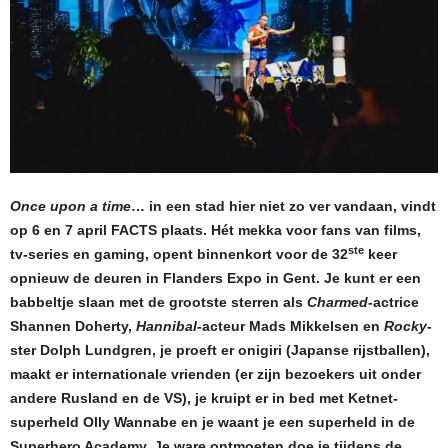
Once upon a time
… in een stad hier niet zo ver vandaan, vindt
op 6 en 7 april FACTS plaats. Hét mekka voor fans van films,
ste
tv-series en gaming, opent binnenkort voor de 32
keer
opnieuw de deuren in Flanders Expo in Gent. Je kunt er een
babbeltje slaan met de grootste sterren als
Charmed
-actrice
Shannen Doherty,
Hannibal
-acteur Mads Mikkelsen en
Rocky
-
ster
Dolph Lundgren, je proeft er onigiri (Japanse rijstballen),
maakt er internationale vrienden (er zijn bezoekers uit onder
andere Rusland en de VS), je kruipt er in bed met Ketnet-
superheld Olly Wannabe en je waant je een superheld in de
Superhero Academy. Je ware ontmoeten doe je tijdens de