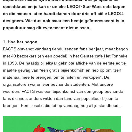
speeddates en je kan er unieke LEGO
© Star Wars-sets kopen
én die meteen laten handtekenen door drie officiële LEGO©-
designers. Wie dus ook maar een beetje geïnteresseerd is in
popcultuur mag dit evenement niet missen.
1. Hoe het begon…
FACTS ontvangt vandaag tienduizenden fans per jaar, maar begon
met 40 bezoekers (en een poedel) in het Gentse café Het Tonneke
in 1993. De haastig bij elkaar geknipte affiche van de eerste editie
maakte gewag van “een gratis bijeenkomst” en riep op om “zelf
materiaal mee te brengen, om te ruilen en verkopen”. De
organisatoren waren vier bevriende studenten. Met andere
woorden: FACTS was een bijeenkomst van een groep bevriende
fans die niets anders wilden dan fans van popcultuur bijeen te
brengen. Een filosofie die tot op vandaag nog altijd standhoudt.