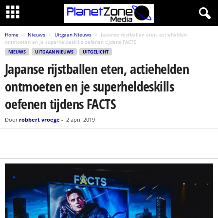
Home
Nieuws
Uitgaan Nieuws
Japanse rijstballen eten, actiehelden
ontmoeten en je superheldeskills oefenen tijdens FACTS
NIEUWS
UITGAAN NIEUWS
UITGELICHT
Japanse rijstballen eten, actiehelden
ontmoeten en je superheldeskills
oefenen tijdens FACTS
Door
robbert vroege
-
2 april 2019