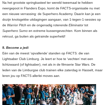
Na het grootste springkasteel ter wereld tweemaal te hebben
neergepoot in Flanders Expo, komt de FACTS-organisatie nu met
een nieuwe verrassing: de Superhero Academy. Daarin kan je een
dozijn knotsgekke uitdagingen aangaan, van 1-tegen-1-sessies op
de
Warrior Pitch
en de ongenadig roterende
Eliminator
tot
Superhero Sumo
en extreme kussengevechten. Kom binnen als
rekruut, ga buiten als getrainde superheld!
8.
Become a jedi
Eén van de meest ‘opvallende’ standen op FACTS: die van
Lightsaber Club Limburg. Je leert er hoe te ‘vechten’ met een
lichtzwaard (of lightsaber), net als in de filmserie Star Wars. De
leden van de Limburgse club trainen elke zaterdag in Hasselt, maar
leren jou op FACTS allerlei moves aan.