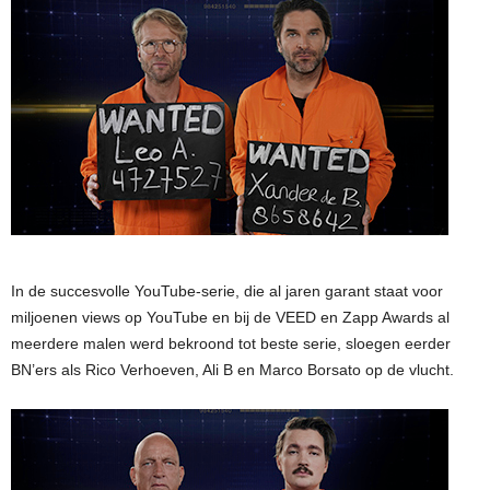
In de succesvolle YouTube-serie, die al jaren garant staat voor
miljoenen views op YouTube en bij de VEED en Zapp Awards al
meerdere malen werd bekroond tot beste serie, sloegen eerder
BN’ers als Rico Verhoeven, Ali B en Marco Borsato op de vlucht.