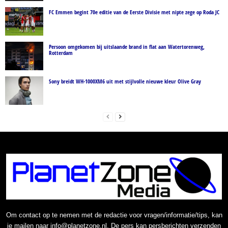
FC Emmen begint 70e editie van de Eerste Divisie met nipte zege op Roda JC
Persoon omgekomen bij uitslaande brand in flat aan Watertorenweg,
Rotterdam
Sony breidt WH-1000XM6 uit met stijlvolle nieuwe kleur Olive Gray
Om contact op te nemen met de redactie voor vragen/informatie/tips, kan
je mailen naar info@planetzone.nl. De pers kan persberichten verzenden