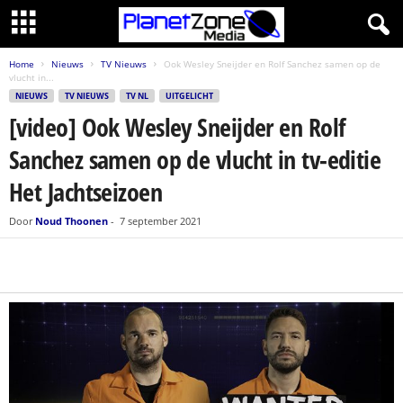
Home
Nieuws
TV Nieuws
Ook Wesley Sneijder en Rolf Sanchez samen op de
vlucht in...
NIEUWS
TV NIEUWS
TV NL
UITGELICHT
[video] Ook Wesley Sneijder en Rolf
Sanchez samen op de vlucht in tv-editie
Het Jachtseizoen
Door
Noud Thoonen
-
7 september 2021