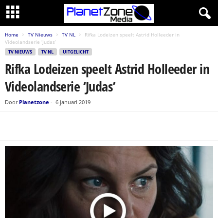
Home
TV Nieuws
TV NL
Rifka Lodeizen speelt Astrid Holleeder in
Videolandserie ‘Judas’
TV NIEUWS
TV NL
UITGELICHT
Rifka Lodeizen speelt Astrid Holleeder in
Videolandserie ‘Judas’
Door
Planetzone
-
6 januari 2019