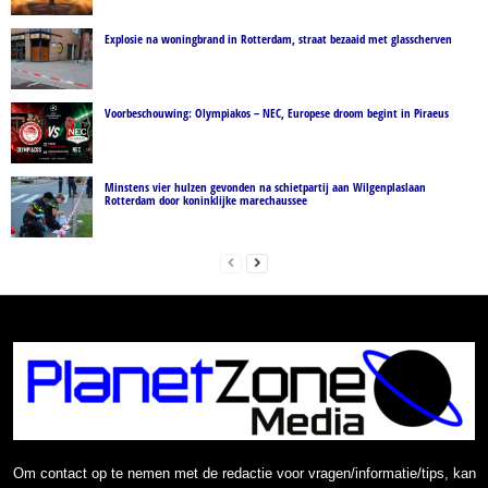
Explosie na woningbrand in Rotterdam, straat bezaaid met glasscherven
Voorbeschouwing: Olympiakos – NEC, Europese droom begint in Piraeus
Minstens vier hulzen gevonden na schietpartij aan Wilgenplaslaan
Rotterdam door koninklijke marechaussee
Om contact op te nemen met de redactie voor vragen/informatie/tips, kan