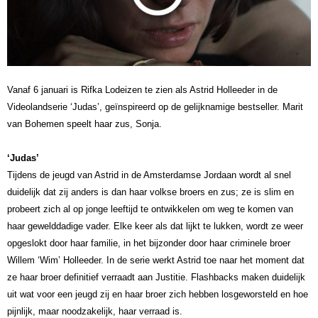
Vanaf 6 januari is Rifka Lodeizen te zien als Astrid Holleeder in de
Videolandserie ‘Judas’, geïnspireerd op de gelijknamige bestseller. Marit
van Bohemen speelt haar zus, Sonja.
‘Judas’
Tijdens de jeugd van Astrid in de Amsterdamse Jordaan wordt al snel
duidelijk dat zij anders is dan haar volkse broers en zus; ze is slim en
probeert zich al op jonge leeftijd te ontwikkelen om weg te komen van
haar gewelddadige vader. Elke keer als dat lijkt te lukken, wordt ze weer
opgeslokt door haar familie, in het bijzonder door haar criminele broer
Willem ‘Wim’ Holleeder. In de serie werkt Astrid toe naar het moment dat
ze haar broer definitief verraadt aan Justitie. Flashbacks maken duidelijk
uit wat voor een jeugd zij en haar broer zich hebben losgeworsteld en hoe
pijnlijk, maar noodzakelijk, haar verraad is.