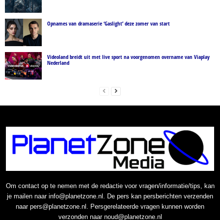
Opnames van dramaserie ‘Gaslight’ deze zomer van start
Videoland breidt uit met live sport na voorgenomen overname van Viaplay
Nederland
Om contact op te nemen met de redactie voor vragen/informatie/tips, kan
je mailen naar info@planetzone.nl. De pers kan persberichten verzenden
naar pers@planetzone.nl. Persgerelateerde vragen kunnen worden
verzonden naar noud@planetzone.nl