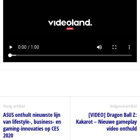
Vorig artikel
Volgend artikel
ASUS onthult nieuwste lijn
[VIDEO] Dragon Ball Z:
van lifestyle-, business- en
Kakarot – Nieuwe gameplay
gaming-innovaties op CES
video onthuld
2020