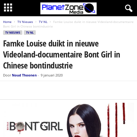
Home
TV Nieuws
TV NL
Famke Louise duikt in nieuwe Videoland-documentaire
Bont Girl in Chinese bontindustrie
TV NIEUWS
TV NL
Famke Louise duikt in nieuwe
Videoland-documentaire Bont Girl in
Chinese bontindustrie
Door
Noud Thoonen
-
9 januari 2020