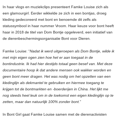
In haar vlogs en muziekclips presenteert Famke Louise zich als
een glamourgirl. Eerder wikkelde ze zich in een bontjas, droeg
kleding gedecoreerd met bont en benoemde dit zelfs als
statussymbool in haar nummer Vroom. Haar keuze voor bont heeft
haar in 2018 de titel van Dom Bontje opgeleverd, een initiatief van
de dierenbeschermingsorganisatie Bont voor Dieren.
Famke Louise: “
Nadat ik werd uitgeroepen als Dom Bontje, wilde ik
met mijn eigen ogen zien hoe het er aan toegaat in de
bontindustrie. Ik had hier destijds totaal geen besef van. Met deze
documentaire hoop ik dat andere mensen ook wakker worden en
geen bont meer dragen. Het was nodig om het opzetten van een
kledinglijn als dekmantel te gebruiken en hiermee toegang te
krijgen tot de bontmarkten en -boerderijen in China. Het lijkt me
nog steeds heel leuk om in de toekomst een eigen kledinglijn op te
zetten, maar dan natuurlijk 100% zonder bont.
”
In Bont Girl gaat Famke Louise samen met de dierenactivisten