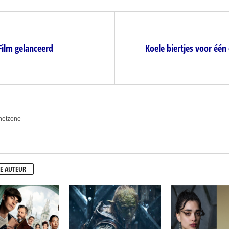
Film gelanceerd
Koele biertjes voor één 
anetzone
E AUTEUR