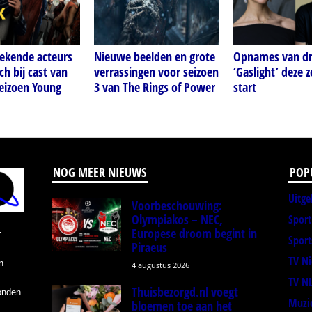
Bekende acteurs
Nieuwe beelden en grote
Opnames van dr
ch bij cast van
verrassingen voor seizoen
‘Gaslight’ deze 
eizoen Young
3 van The Rings of Power
start
NOG MEER NIEUWS
POP
Uitge
Voorbeschouwing:
Olympiakos – NEC,
Spor
Europese droom begint in
r
Sport
Piraeus
TV N
n
4 augustus 2026
TV N
Thuisbezorgd.nl voegt
onden
Muzi
bloemen toe aan het