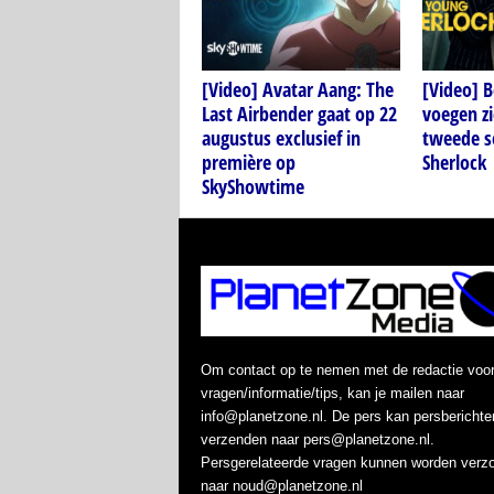
[Video] Avatar Aang: The
[Video] 
Last Airbender gaat op 22
voegen zi
augustus exclusief in
tweede s
première op
Sherlock
SkyShowtime
Om contact op te nemen met de redactie voo
vragen/informatie/tips, kan je mailen naar
info@planetzone.nl. De pers kan persberichte
verzenden naar pers@planetzone.nl.
Persgerelateerde vragen kunnen worden verz
naar noud@planetzone.nl