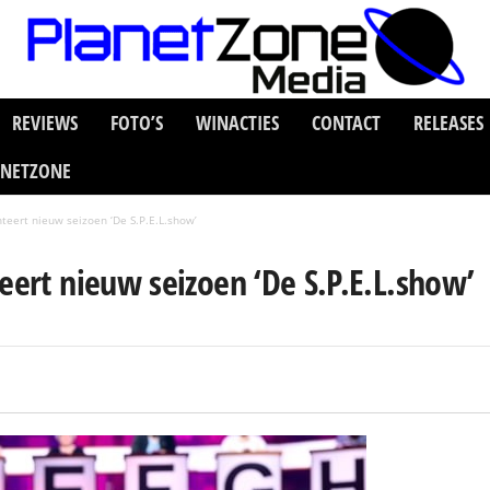
REVIEWS
FOTO’S
WINACTIES
CONTACT
RELEASES
ANETZONE
nteert nieuw seizoen ‘De S.P.E.L.show’
eert nieuw seizoen ‘De S.P.E.L.show’