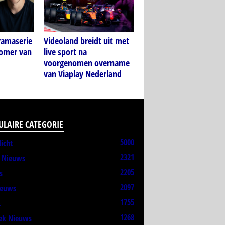
amaserie
Videoland breidt uit met
zomer van
live sport na
voorgenomen overname
van Viaplay Nederland
ULAIRE CATEGORIE
5000
licht
2321
t Nieuws
2205
s
2097
ieuws
1755
L
1268
ek Nieuws