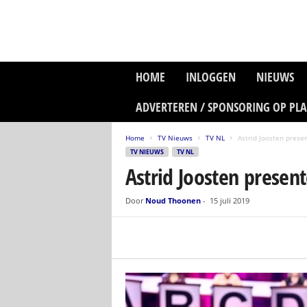
P
HOME
INLOGGEN
NIEUWS
l
a
ADVERTEREN / SPONSORING OP PL
n
e
Home
TV Nieuws
TV NL
Astrid Joosten prese
t
TV NIEUWS
TV NL
z
Astrid Joosten present
o
n
e
Door
Noud Thoonen
-
15 juli 2019
M
e
d
i
a