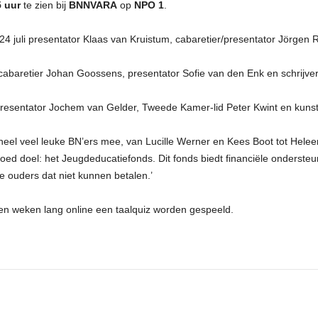
5 uur
te zien bij
BNNVARA
op
NPO 1
.
op 24 juli presentator Klaas van Kruistum, cabaretier/presentator Jör
at cabaretier Johan Goossens, presentator Sofie van den Enk en schrijve
presentator Jochem van Gelder, Tweede Kamer-lid Peter Kwint en kunstc
 heel veel leuke BN’ers mee, van Lucille Werner en Kees Boot tot Hele
 goed doel: het Jeugdeducatiefonds. Dit fonds biedt financiële onderste
e ouders dat niet kunnen betalen.’
ien weken lang online een taalquiz worden gespeeld.